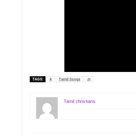
TAGS:
A
Tamil Songs
அ
Tamil christians