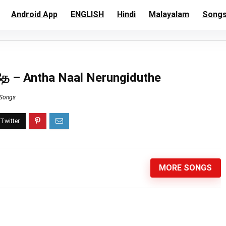
Android App
ENGLISH
Hindi
Malayalam
Song
ுதே – Antha Naal Nerungiduthe
 Songs
MORE SONGS