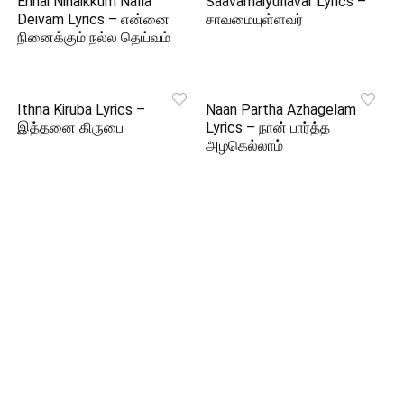
Ennai Ninaikkum Nalla
Saavamaiyullavar Lyrics –
Deivam Lyrics – என்னை
சாவமையுள்ளவர்
நினைக்கும் நல்ல தெய்வம்
Ithna Kiruba Lyrics –
Naan Partha Azhagelam
இத்தனை கிருபை
Lyrics – நான் பார்த்த
அழகெல்லாம்