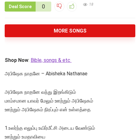
18
0
Deal Score
MORE SONGS
Shop Now
:
Bible, songs & etc
அபிஷேக நாதனே – Abisheka Nathanae
அபிஷேக நாதனே வந்து இறங்கிடும்
மாம்சமான யாவர் மேலும் ஊற்றும் அபிஷேகம்
ஊற்றும் அபிஷேகம் நிரப்பும் என் உள்ளத்தை
1.உலர்ந்த எலும்பு உயிர்மீட்சி அடைய வேண்டும்
ஊற்றும் உமதாவியை