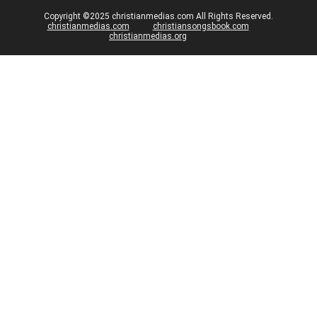
Copyright ©2025 christianmedias.com All Rights Reserved.
christianmedias.com
christiansongsbook.com
christianmedias.org