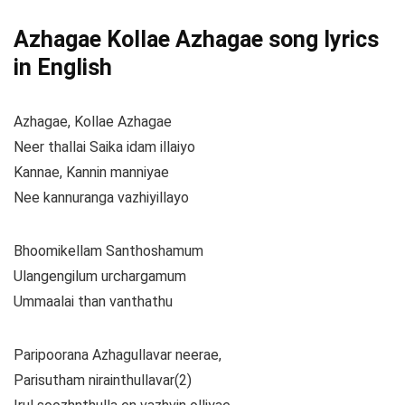
Azhagae Kollae Azhagae song lyrics
in English
Azhagae, Kollae Azhagae
Neer thallai Saika idam illaiyo
Kannae, Kannin manniyae
Nee kannuranga vazhiyillayo
Bhoomikellam Santhoshamum
Ulangengilum urchargamum
Ummaalai than vanthathu
Paripoorana Azhagullavar neerae,
Parisutham nirainthullavar(2)