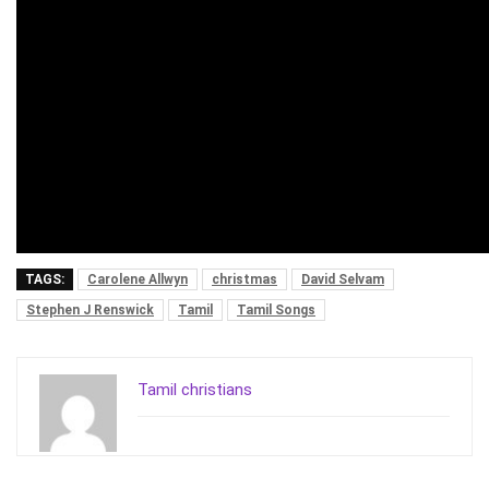
TAGS:
Carolene Allwyn
christmas
David Selvam
Stephen J Renswick
Tamil
Tamil Songs
Tamil christians