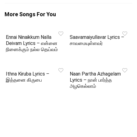
More Songs For You
Ennai Ninaikkum Nalla
Saavamaiyullavar Lyrics –
Deivam Lyrics – என்னை
சாவமையுள்ளவர்
நினைக்கும் நல்ல தெய்வம்
Ithna Kiruba Lyrics –
Naan Partha Azhagelam
இத்தனை கிருபை
Lyrics – நான் பார்த்த
அழகெல்லாம்