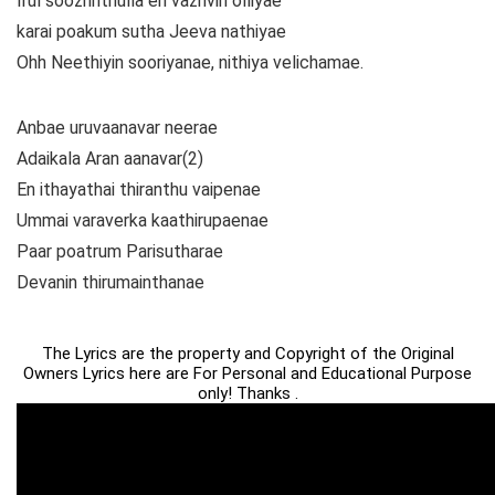
Irul soozhnthulla en vazhvin olliyae
karai poakum sutha Jeeva nathiyae
Ohh Neethiyin sooriyanae, nithiya velichamae.
Anbae uruvaanavar neerae
Adaikala Aran aanavar(2)
En ithayathai thiranthu vaipenae
Ummai varaverka kaathirupaenae
Paar poatrum Parisutharae
Devanin thirumainthanae
The Lyrics are the property and Copyright of the Original
Owners Lyrics here are For Personal and Educational Purpose
only! Thanks .