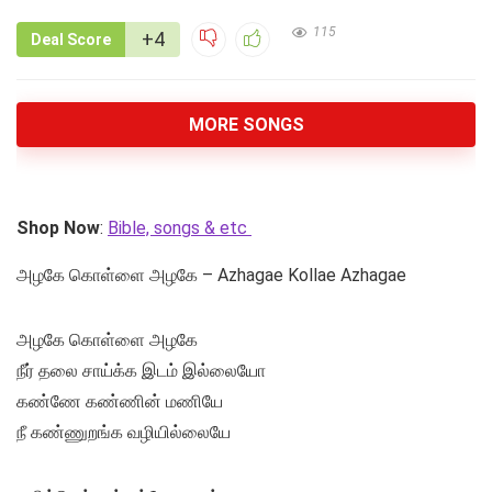
115
+4
Deal Score
MORE SONGS
Shop Now
:
Bible, songs & etc
அழகே கொள்ளை அழகே – Azhagae Kollae Azhagae
அழகே கொள்ளை அழகே
நீர் தலை சாய்க்க இடம் இல்லையோ
கண்ணே கண்ணின் மணியே
நீ கண்ணுறங்க வழியில்லையே