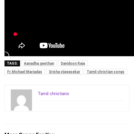
TAGS:
Aanadha geethan
Davidson Raja
Fr.Michael Mariadas
Srisha vijayasekar
Tamil christian songs
Tamil christians