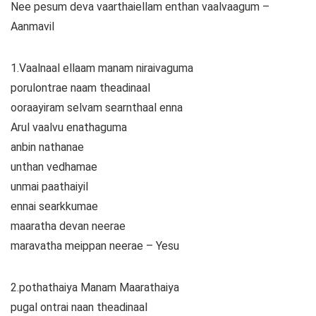
Nee pesum deva vaarthaiellam enthan vaalvaagum –
Aanmavil
1.Vaalnaal ellaam manam niraivaguma
porulontrae naam theadinaal
ooraayiram selvam searnthaal enna
Arul vaalvu enathaguma
anbin nathanae
unthan vedhamae
unmai paathaiyil
ennai searkkumae
maaratha devan neerae
maravatha meippan neerae – Yesu
2.pothathaiya Manam Maarathaiya
pugal ontrai naan theadinaal