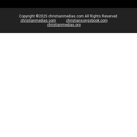
Copyright ©2025 christianmedias.com All Rights Reserved.
christianmedias.com
christiansongsbook.com
christianmedias.org