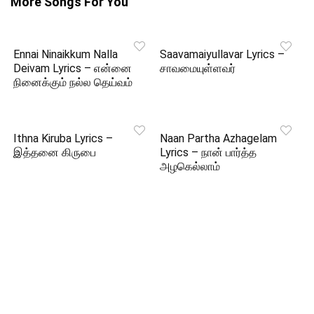
More Songs For You
Ennai Ninaikkum Nalla
Saavamaiyullavar Lyrics –
Deivam Lyrics – என்னை
சாவமையுள்ளவர்
நினைக்கும் நல்ல தெய்வம்
Ithna Kiruba Lyrics –
Naan Partha Azhagelam
இத்தனை கிருபை
Lyrics – நான் பார்த்த
அழகெல்லாம்