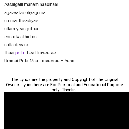
Aasaigalil manam naadinaal
agavaalvu oliyaguma
ummai theadiyae
ullam yeanguthae
ennai kaathidum
nalla devane
thaai
pola
theattruveerae
Ummai Pola Maattruveerae – Yesu
The Lyrics are the property and Copyright of the Original
Owners Lyrics here are For Personal and Educational Purpose
only! Thanks .