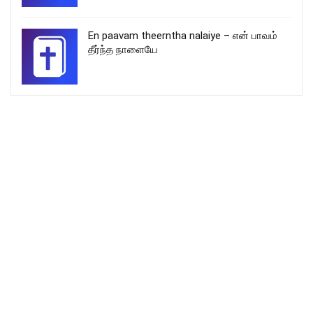
En paavam theerntha nalaiye – என் பாவம்
தீர்ந்த நாளையே