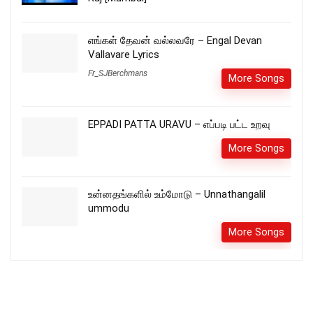
எங்கள் தேவன் வல்லவரே – Engal Devan
Vallavare Lyrics
Fr_SJBerchmans
More Songs
EPPADI PATTA URAVU – எப்படி பட்ட உறவு
More Songs
உன்னதங்களில் உம்மோடு – Unnathangalil
ummodu
More Songs