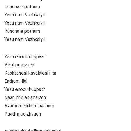
Irundhale pothum
Yesu nam Vazhkaiyil
Yesu nam Vazhkaiyil
Irundhale pothum
Yesu nam Vazhkaiyil
Yesu enodu iruppaar
Vetri peruvaen
Kashtangal kavalaigal illai
Endrum illai
Yesu enodu iruppaar
Naan bhelan adaiven
Avarodu endrum naanum
Paadi magizhvaen