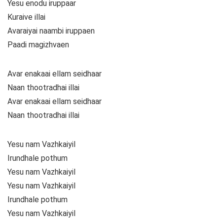
Yesu enodu iruppaar
Kuraive illai
Avaraiyai naambi iruppaen
Paadi magizhvaen
Avar enakaai ellam seidhaar
Naan thootradhai illai
Avar enakaai ellam seidhaar
Naan thootradhai illai
Yesu nam Vazhkaiyil
Irundhale pothum
Yesu nam Vazhkaiyil
Yesu nam Vazhkaiyil
Irundhale pothum
Yesu nam Vazhkaiyil