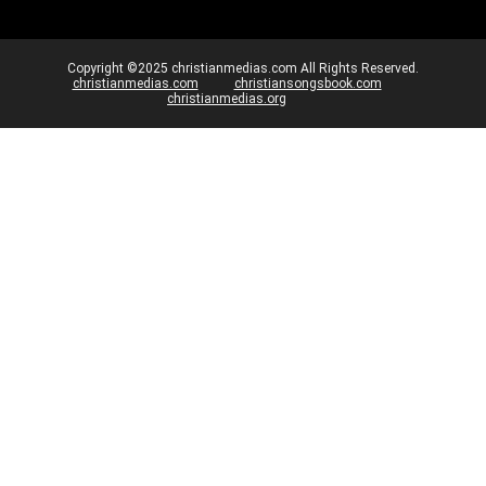
Copyright ©2025 christianmedias.com All Rights Reserved.
christianmedias.com
christiansongsbook.com
christianmedias.org