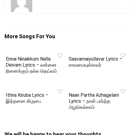
More Songs For You
Ennai Ninaikkum Nalla
Saavamaiyullavar Lyrics –
Deivam Lyrics – என்னை
சாவமையுள்ளவர்
நினைக்கும் நல்ல தெய்வம்
Ithna Kiruba Lyrics –
Naan Partha Azhagelam
இத்தனை கிருபை
Lyrics – நான் பார்த்த
அழகெல்லாம்
We will be happy to hear your thoughts