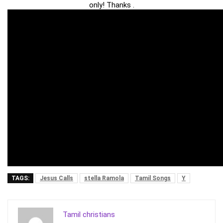
only! Thanks .
TAGS:
Jesus Calls
stella Ramola
Tamil Songs
Y
Tamil christians