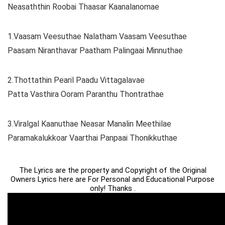
Neasaththin Roobai Thaasar Kaanalanomae
1.Vaasam Veesuthae Nalatham Vaasam Veesuthae
Paasam Niranthavar Paatham Palingaai Minnuthae
2.Thottathin Pearil Paadu Vittagalavae
Patta Vasthira Ooram Paranthu Thontrathae
3.Viralgal Kaanuthae Neasar Manalin Meethilae
Paramakalukkoar Vaarthai Panpaai Thonikkuthae
The Lyrics are the property and Copyright of the Original
Owners Lyrics here are For Personal and Educational Purpose
only! Thanks .