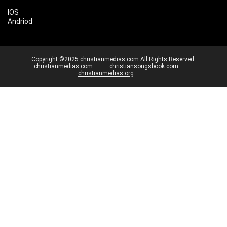
IOS
Andriod
Copyright ©2025 christianmedias.com All Rights Reserved.
christianmedias.com
christiansongsbook.com
christianmedias.org