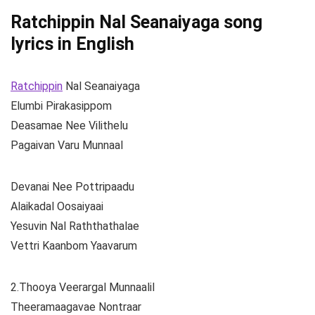
Ratchippin Nal Seanaiyaga song
lyrics in English
Ratchippin
Nal Seanaiyaga
Elumbi Pirakasippom
Deasamae Nee Vilithelu
Pagaivan Varu Munnaal
Devanai Nee Pottripaadu
Alaikadal Oosaiyaai
Yesuvin Nal Raththathalae
Vettri Kaanbom Yaavarum
2.Thooya Veerargal Munnaalil
Theeramaagavae Nontraar