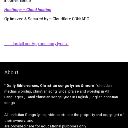
inconvenience.”
Hostinger – Cloud hosting
Optimized & Secured by – Cloudflare CDN/APO
Install our App and copy lyrics !
About
”
Daily Bible verses, Christian songs lyrics & more
“christian
medias worship, christian song lyrics, praise and worship in All
Languages , Tamil christian songs lyrics in English , English christian
songs .
All christian Songs lyrics , videos etc are the property and copyright of
their owners, and
are provided here for educational purposes only.