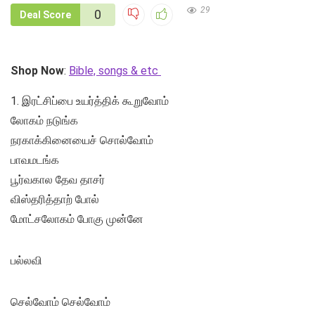
29
0
Deal Score
Shop Now
:
Bible, songs & etc
1. இரட்சிப்பை உயர்த்திக் கூறுவோம்
லோகம் நடுங்க
நரகாக்கினையைச் சொல்வோம்
பாவமடங்க
பூர்வகால தேவ தாசர்
விஸ்தரித்தாற் போல்
மோட்சலோகம் போகு முன்னே
பல்லவி
செல்வோம் செல்வோம்