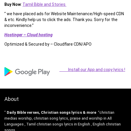
Buy Now
:
Tamil Bible and Stories
” we have placed ads for Website Maintenance/High-speed CDN
& etc. Kindly help us to click the ads. Thank you. Sorry for the
inconvenience.”
Hostinger – Cloud hosting
Optimized & Secured by – Cloudflare CDN/APO
Install our App and copy lyrics !
About
”
Daily Bible verses, Christian songs lyrics & more
“christian
medias worship, christian song lyrics, praise and worship in All
Languages , Tamil christian songs lyrics in English , English christian
songs .