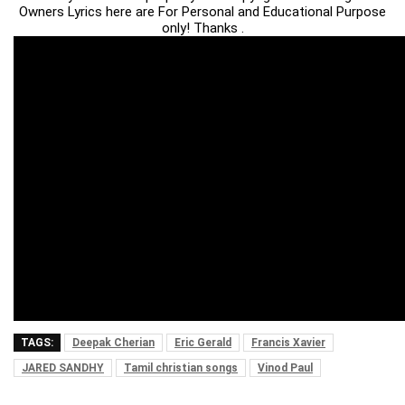
Owners Lyrics here are For Personal and Educational Purpose
only! Thanks .
TAGS:
Deepak Cherian
Eric Gerald
Francis Xavier
JARED SANDHY
Tamil christian songs
Vinod Paul