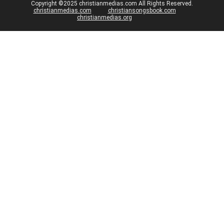
Copyright ©2025 christianmedias.com All Rights Reserved.
christianmedias.com
christiansongsbook.com
christianmedias.org