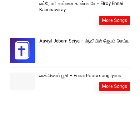
எல்ரோயி என்னை கான்பவரே – Elroy Ennai
Kaanbavaray
More Songs
Aaviyil Jebam Seiya – ஆவியில் ஜெபம் செய்ய
எண்ணெய் பூசி – Ennai Poosi song lyrics
More Songs