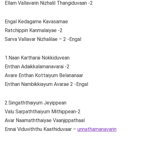
Ellam Vallavarin Nizhalil Thangiduvaan -2
Engal Kedagame Kavasamae
Ratchippin Kanmalaiyae -2
Sarva Vallavar Nizhalilae – 2 -Engal
1.Naan Kartharai Nokkiduvean
Enthan Adaikkalamanavarai -2
Avare Enthan Kottaiyum Belananaar
Enthan Nambikkiayum Avarae 2 -Engal
2.Singaththaiyum Jeyippean
Valu Sarpaththaiyum Mithippean-2
Avar Naamaththaiyae Vaanjippathaal
Ennai Viduviththu Kaathiduvaar –
unnathamanavarin