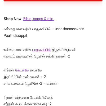
Shop Now
:
Bible, songs & etc
உன்னதமானவரின் பாதுகாப்பில் – unnathamanavarin
Paathukaappil
உன்னதமானவரின்
பாதுகாப்பில்
இருக்கின்றவன்
எல்லாம் வல்லவரின் நிழலில் தங்கிடுவான் -2
எங்கள்
கேடகமே
கவசமே
இரட்சிப்பின் கன்மலையே -2
சர்வ வல்லவர் நிழலிலே -2 – எங்கள்
1.நான் கர்த்தரை நோக்கிடுவேன்
எந்தன் அடைக்கலமானவரை -2