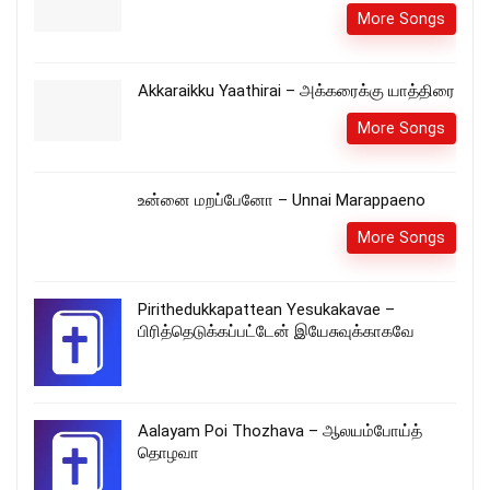
More Songs
Akkaraikku Yaathirai – அக்கரைக்கு யாத்திரை
More Songs
உன்னை மறப்பேனோ – Unnai Marappaeno
More Songs
Pirithedukkapattean Yesukakavae –
பிரித்தெடுக்கப்பட்டேன் இயேசுவுக்காகவே
Aalayam Poi Thozhava – ஆலயம்போய்த்
தொழவா