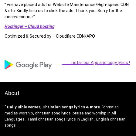
” we have placed ads for Website Maintenance/High-speed CDN
& etc. Kindly help us to click the ads. Thank you. Sorry for the
inconvenience.”
Hostinger – Cloud hosting
Optimized & Secured by – Cloudflare CDN/APO
Install our App and copy lyrics !
About
”
Daily Bible verses, Christian songs lyrics & more
“christian
medias worship, christian song lyrics, praise and worship in All
Languages , Tamil christian songs lyrics in English , English christian
songs .