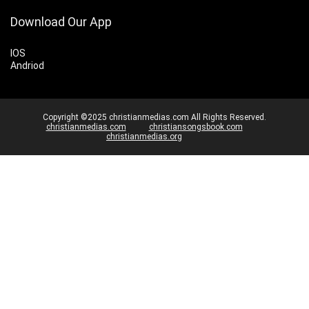
Download Our App
IOS
Andriod
Copyright ©2025 christianmedias.com All Rights Reserved.
christianmedias.com
christiansongsbook.com
christianmedias.org