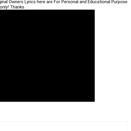
iginal Owners Lyrics here are For Personal and Educational Purpose
only! Thanks .