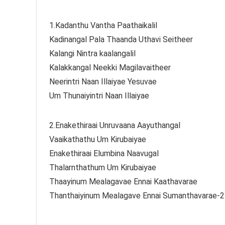
1.Kadanthu Vantha Paathaikalil
Kadinangal Pala Thaanda Uthavi Seitheer
Kalangi Nintra kaalangalil
Kalakkangal Neekki Magilavaitheer
Neerintri Naan Illaiyae Yesuvae
Um Thunaiyintri Naan Illaiyae
2.Enakethiraai Unruvaana Aayuthangal
Vaaikathathu Um Kirubaiyae
Enakethiraai Elumbina Naavugal
Thalarnthathum Um Kirubaiyae
Thaayinum Mealagavae Ennai Kaathavarae
Thanthaiyinum Mealagave Ennai Sumanthavarae-2