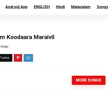
Android App
ENGLISH
Hindi
Malayalam
Song
 Um Koodaara Maraivil
s Songs
MORE SONGS