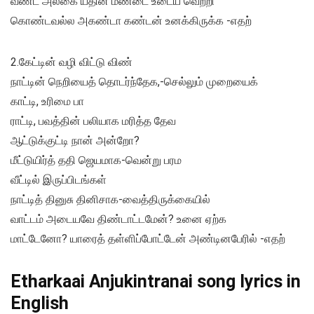
வண்ட அலகை யதின் மண்டை உடைய வெற்றி
கொண்டவல்ல அகண்டா கண்டன் உனக்கிருக்க -எதற்
2.கேட்டின் வழி விட்டு விண்
நாட்டின் நெறியைத் தொடர்ந்தேக,-செல்லும் முறையைக்
காட்டி, உரிமை பா
ராட்டி, பவத்தின் பலியாக மரித்த தேவ
ஆட்டுக்குட்டி நான் அன்றோ?
மீட்டுயிர்த் ததி ஜெயமாக-வென்று பரம
வீட்டில் இருப்பிடங்கள்
நாட்டித் தினுசு தினிசாக-வைத்திருக்கையில்
வாட்டம் அடையவே திண்டாட்டமேன்? உனை ஏற்க
மாட்டேனோ? யாரைத் தள்ளிப்போட்டேன் அண்டினபேரில் -எதற்
Etharkaai Anjukintranai song lyrics in
English