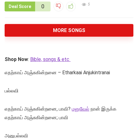
5
0
Deal Score
MORE SONGS
Shop Now
:
Bible, songs & etc
எதற்காய் அஞ்சுகின்றனை – Etharkaai Anjukintranai
பல்லவி
எதற்காய் அஞ்சுகின்றனை, பாவி?
மனுவேல்
நான் இருக்க
எதற்காய் அஞ்சுகின்றனை; பாவி
அனுபல்லவி