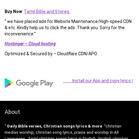
Buy Now
:
Tamil Bible and Stories
” we have placed ads for Website Maintenance/High-speed CDN
& etc. Kindly help us to click the ads. Thank you. Sorry for the
inconvenience.”
Hostinger – Cloud hosting
Optimized & Secured by – Cloudflare CDN/APO
Install our App and copy lyrics !
About
”
Daily Bible verses, Christian songs lyrics & more
“christian
medias worship, christian song lyrics, praise and worship in All
Languages , Tamil christian songs lyrics in English , English christian