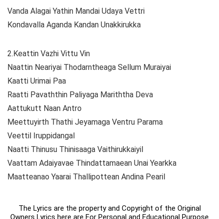
Vanda Alagai Yathin Mandai Udaya Vettri
Kondavalla Aganda Kandan Unakkirukka
2.Keattin Vazhi Vittu Vin
Naattin Neariyai Thodarntheaga Sellum Muraiyai
Kaatti Urimai Paa
Raatti Pavaththin Paliyaga Mariththa Deva
Aattukutt Naan Antro
Meettuyirth Thathi Jeyamaga Ventru Parama
Veettil Iruppidangal
Naatti Thinusu Thinisaaga Vaithirukkaiyil
Vaattam Adaiyavae Thindattamaean Unai Yearkka
Maatteanao Yaarai Thallipottean Andina Pearil
The Lyrics are the property and Copyright of the Original
Owners Lyrics here are For Personal and Educational Purpose