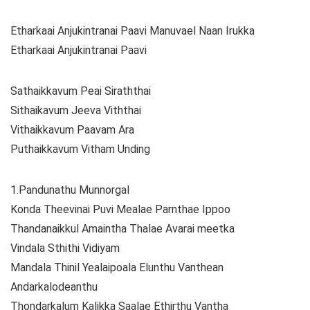
Etharkaai Anjukintranai Paavi Manuvael Naan Irukka
Etharkaai Anjukintranai Paavi
Sathaikkavum Peai Siraththai
Sithaikavum Jeeva Viththai
Vithaikkavum Paavam Ara
Puthaikkavum Vitham Unding
1.Pandunathu Munnorgal
Konda Theevinai Puvi Mealae Parnthae Ippoo
Thandanaikkul Amaintha Thalae Avarai meetka
Vindala Sthithi Vidiyam
Mandala Thinil Yealaipoala Elunthu Vanthean
Andarkalodeanthu
Thondarkalum Kalikka Saalae Ethirthu Vantha