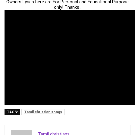
Owners Lyrics here are For Personal and Educational Purpose
only! Thanks .
TAGS:
Tamil christian songs
Tamil christians