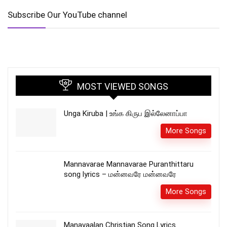
Subscribe Our YouTube channel
MOST VIEWED SONGS
Unga Kiruba | உங்க கிருப இல்லேனாப்பா
More Songs
Mannavarae Mannavarae Puranthittaru
song lyrics – மன்னவரே மன்னவரே
More Songs
Manavaalan Christian Song Lyrics