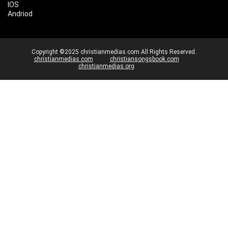
IOS
Andriod
Copyright ©2025 christianmedias.com All Rights Reserved.
christianmedias.com
christiansongsbook.com
christianmedias.org