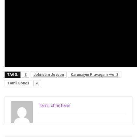
TAGS:
E
Johnsam Joyson
Karunaiyin Pravagam -vol 3
Tamil Songs
எ
Tamil christians