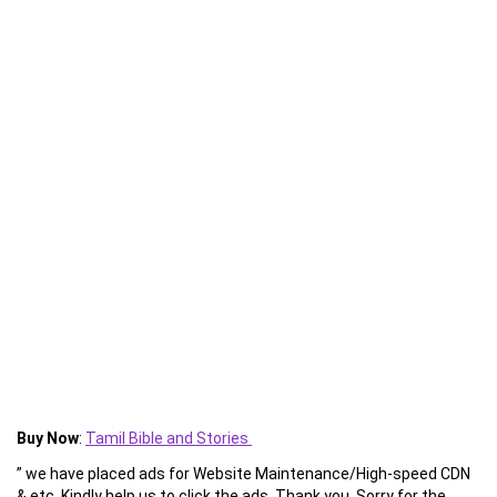
Buy Now
:
Tamil Bible and Stories
” we have placed ads for Website Maintenance/High-speed CDN
& etc. Kindly help us to click the ads. Thank you. Sorry for the