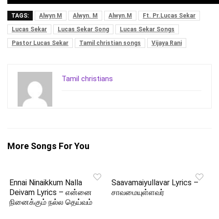
TAGS:
Alwyn M
Alwyn. M
Alwyn.M
Ft. Pr.Lucas Sekar
Lucas Sekar
Lucas Sekar Song
Lucas Sekar Songs
Pastor Lucas Sekar
Tamil christian songs
Vijaya Rani
Tamil christians
More Songs For You
Ennai Ninaikkum Nalla
Saavamaiyullavar Lyrics –
Deivam Lyrics – என்னை
சாவமையுள்ளவர்
நினைக்கும் நல்ல தெய்வம்