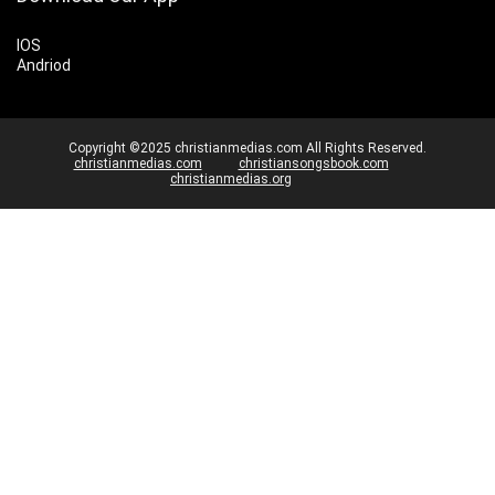
IOS
Andriod
Copyright ©2025 christianmedias.com All Rights Reserved.
christianmedias.com
christiansongsbook.com
christianmedias.org