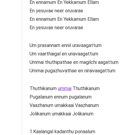
En ennamum En Yekkamum Ellam
En yesuvae neer oruvarae
En ennamum En Yekkamum Ellam
En yesuvae neer oruvarae
Um prasannam ennil uravaagattum
Um vaarthaigal en unavaagattum
Ummai thuthipathae en magilchi aagattum
Ummai pugazhuvathae en niraivaagattum
Thuthikanum
ummai
Thuthikanum
Pugalanum ennum pugalanum
Vaazhanum umakkaai Vaazhanum
Jolikanum umakkaai Jolikanum
1.Kaalangal kadanthu ponaalum