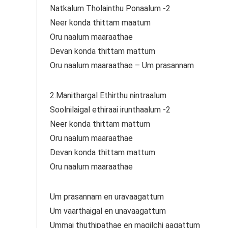
Natkalum Tholainthu Ponaalum -2
Neer konda thittam maatum
Oru naalum maaraathae
Devan konda thittam mattum
Oru naalum maaraathae – Um prasannam
2.Manithargal Ethirthu nintraalum
Soolnilaigal ethiraai irunthaalum -2
Neer konda thittam mattum
Oru naalum maaraathae
Devan konda thittam mattum
Oru naalum maaraathae
Um prasannam en uravaagattum
Um vaarthaigal en unavaagattum
Ummai thuthipathae en magilchi aagattum