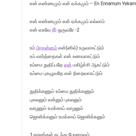
என் எண்ணமும் என் ஏக்கமும் – En Ennamum Yeka
என் எண்ணமும் என் ஏக்கமும் எல்லாம்
என் ஏசுவே
நீர்
ஒருவரே -2
உம்
பிரசன்னம்
என்(னில்) உருவாகட்டும்
உம் வார்த்தைகள் என் உணவாகட்டும்
உம்மை துதிப்பதே
என்
மகிழ்ச்சி ஆகட்டும்
உம்மை புகழுவதே என் நிறைவாகட்டும்
துதிக்கணும் உம்மை துதிக்கணும்
புகலனும் என்னும் புகலனும்
வாழனும் உமக்காய் வாழனும்
ஜொலிக்கனும் உமக்காய் ஜொலிக்கனும்
1.காலங்கள் கடந்து போனாலும்