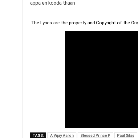
appa en kooda thaan
The Lyrics are the property and Copyright of the Or
TAGS:
A Vijay Aaron
Blessed Prince P
Paul Silas