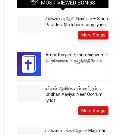
MOST VIEWED SONGS
சின்னப் பரதேசி மோட்சம் – Sinna
Paradesi Motcham song lyrics
More Songs
Arunothayam Ezhunthiduvom –
அருணோதயம் எழுந்திடுவோம்
உந்தன் ஆவியை நீர் ஊற்றும் –
Undhan Aaviyai Neer Ootrum
lyrics
More Songs
மகிமை உமக்கன்றோ – Magimai