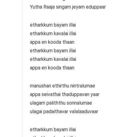
Yutha Raaja singam jeyam eduppaar
etharkkum bayam illai
etharkkum kavalai illai
appa en kooda thaan
etharkkum bayam illai
etharkkum kavalai illai
appa en kooda thaan
manushan ethirthu nintralumae
appa seivathai thaduppavan yaar
ulagam paliththu sonnalumae
ulagai padaithavar valalaaduvaar
etharkkum bayam illai