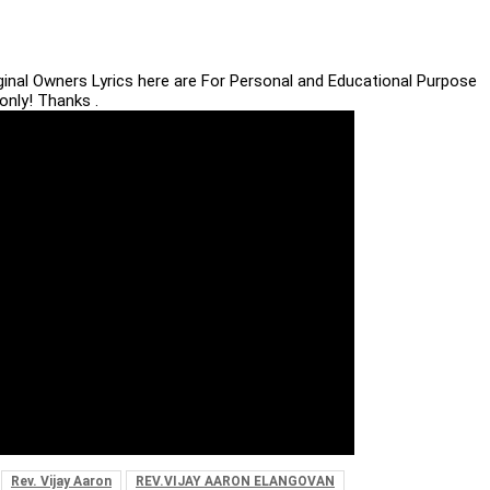
iginal Owners Lyrics here are For Personal and Educational Purpose
only! Thanks .
Rev. Vijay Aaron
REV.VIJAY AARON ELANGOVAN