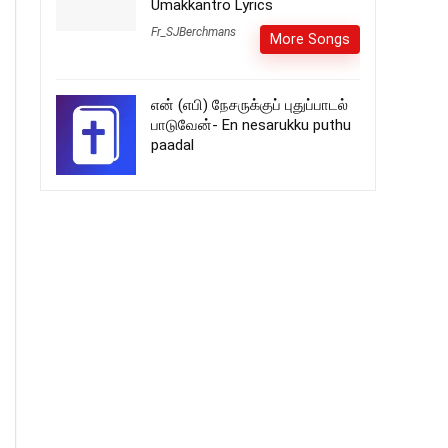
Umakkantro Lyrics
Fr_SJBerchmans
More Songs
என் (எபி) நேசருக்குப் புதுப்பாடல்
பாடுவேன்- En nesarukku puthu
paadal