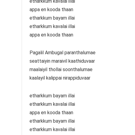
etharkkum kavalai illai
appa en kooda thaan
etharkkum bayam illai
etharkkum kavalai illai
appa en kooda thaan
Pagalil Ambugal paranthalumae
seattaiyin maraivil kaathiduvaar
maalaiyil thollai soonthalumae
kaalayil kalippai nirappiduvaar
etharkkum bayam illai
etharkkum kavalai illai
appa en kooda thaan
etharkkum bayam illai
etharkkum kavalai illai