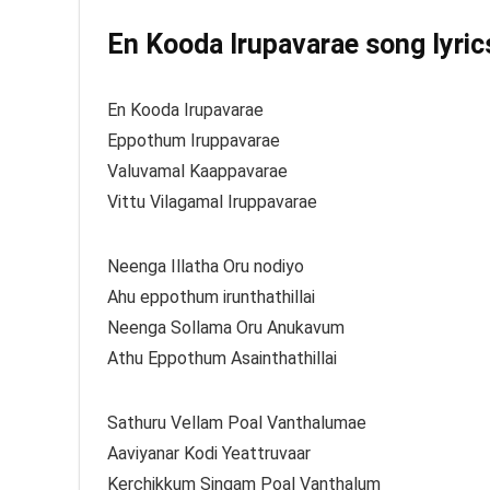
En Kooda Irupavarae song lyrics
En Kooda Irupavarae
Eppothum Iruppavarae
Valuvamal Kaappavarae
Vittu Vilagamal Iruppavarae
Neenga Illatha Oru nodiyo
Ahu eppothum irunthathillai
Neenga Sollama Oru Anukavum
Athu Eppothum Asainthathillai
Sathuru Vellam Poal Vanthalumae
Aaviyanar Kodi Yeattruvaar
Kerchikkum Singam Poal Vanthalum