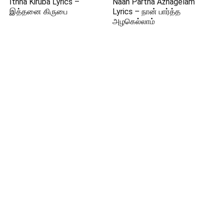
Ithna Kiruba Lyrics –
Naan Partha Azhagelam
இத்தனை கிருபை
Lyrics – நான் பார்த்த
அழகெல்லாம்