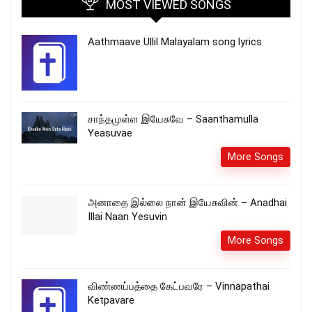
MOST VIEWED SONGS
Aathmaave Ullil Malayalam song lyrics
சாந்தமுள்ள இயேசுவே – Saanthamulla
Yeasuvae
More Songs
அனாதை இல்லை நான் இயேசுவின் – Anadhai
Illai Naan Yesuvin
More Songs
விண்ணப்பத்தை கேட்பவரே – Vinnapathai
Ketpavare