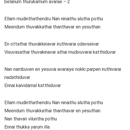
belanum thurukamum avarae – 2
Ellam mudinthathendru Nan ninaithu alutha pothu
Meendum thuvakkathai thanthavar en yesuthan
En ottathai thuvakkinavar iruthivarai odavseivar
Visuvasathai thuvakinavar athai mudivuvarai katthiduvar
Nan nambuven en yesuvai avaraiye nokki parpen iruthivarai
nadathiduvar
Ennai kaividamal katthiduvar
Ellam mudinthathendru Nan ninaithu alutha pothu
Meendum thuvakkathai thanthavar en yesuthan
Nan thavari viluntha pothu
Ennai thukka yarum illa