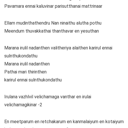
Pavamara ennai kaluvinar parisutthanai mattrinaar
Ellam mudinthathendru Nan ninaithu alutha pothu
Meendum thuvakkathai thanthavar en yesuthan
Marana irulil nadanthen valitheriya alaithen karirul ennai
sulnthukondathu
Marana irulil nadanthen
Pathai mari thirinthen
karirul ennai sulnthukondathu
Irulana vazhlvil velichamaga vanthar en irulai
velichamagikinar -2
En meetparum en retchakarum en kanmalaiyum en kotaiyum