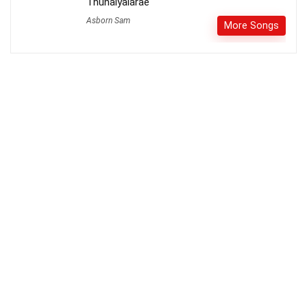
Thunaiyalarae
Asborn Sam
More Songs