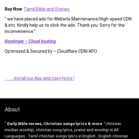
Buy Now
:
Tamil Bible and Stories
” we have placed ads for Website Maintenance/High-speed CDN
& etc. Kindly help us to click the ads. Thank you. Sorry for the
inconvenience.”
Hostinger – Cloud hosting
Optimized & Secured by – Cloudflare CDN/APO
Install our App and copy lyrics !
About
”
Daily Bible verses, Christian songs lyrics & more
“christian
medias worship, christian song lyrics, praise and worship in All
Languages , Tamil christian songs lyrics in English , English christian