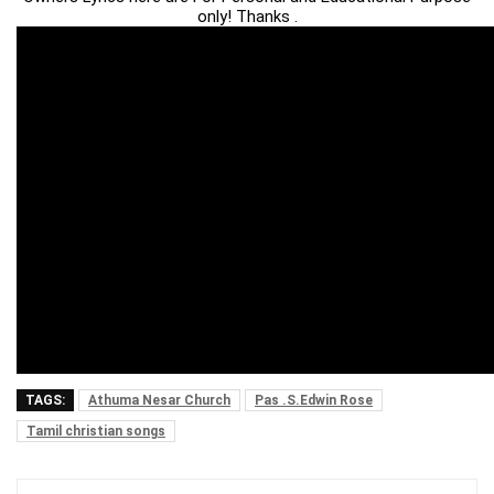
only! Thanks .
TAGS:
Athuma Nesar Church
Pas .S.Edwin Rose
Tamil christian songs