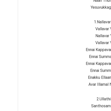
Naan Thul
Yesuvukkag
1.Nallava
Vallavar
Nallavar
Vallavar
Ennai Kappava
Ennai Summa
Ennai Kappava
Ennai Summ
Enakku Ellaa
Avar Illamal 
2.Ullath
Santhosam 