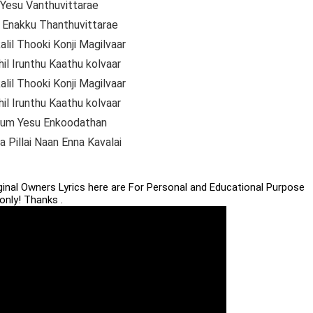
l Yesu Vanthuvittarae
Enakku Thanthuvittarae
lil Thooki Konji Magilvaar
il Irunthu Kaathu kolvaar
lil Thooki Konji Magilvaar
il Irunthu Kaathu kolvaar
alum Yesu Enkoodathan
 Pillai Naan Enna Kavalai
iginal Owners Lyrics here are For Personal and Educational Purpose
only! Thanks .