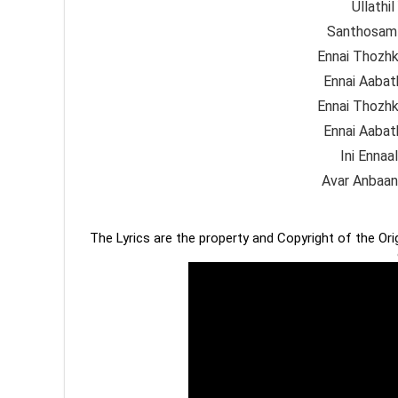
Ullathi
Santhosam 
Ennai Thozhka
Ennai Aabath
Ennai Thozhka
Ennai Aabath
Ini Enna
Avar Anbaana
The Lyrics are the property and Copyright of the Or