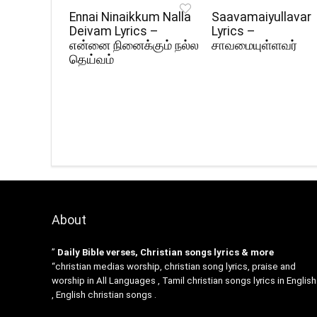
Ennai Ninaikkum Nalla
Saavamaiyullavar
Deivam Lyrics –
Lyrics –
என்னை நினைக்கும் நல்ல
சாவமையுள்ளவர்
தெய்வம்
About
”
Daily Bible verses, Christian songs lyrics & more
“christian medias worship, christian song lyrics, praise and
worship in All Languages , Tamil christian songs lyrics in English
, English christian songs .