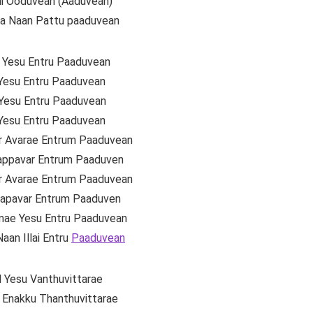
li Ooduvean (Aaduvean)
a Naan Pattu paaduvean
r Yesu Entru Paaduvean
 Yesu Entru Paaduvean
 Yesu Entru Paaduvean
 Yesu Entru Paaduvean
r Avarae Entrum Paaduvean
ppavar Entrum Paaduven
r Avarae Entrum Paaduvean
apavar Entrum Paaduven
mae Yesu Entru Paaduvean
Naan Illai Entru
Paaduvean
il Yesu Vanthuvittarae
Enakku Thanthuvittarae