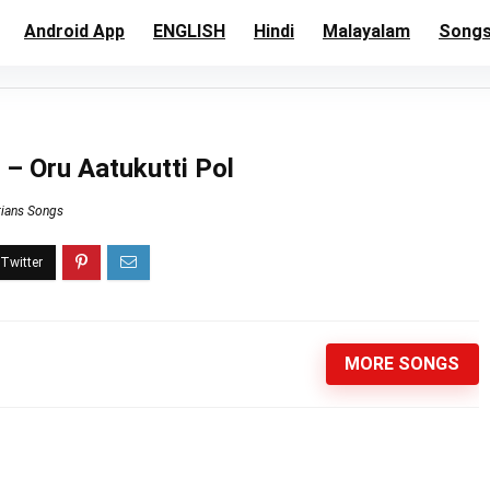
Android App
ENGLISH
Hindi
Malayalam
Song
் – Oru Aatukutti Pol
tians Songs
MORE SONGS