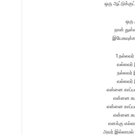
ஒரு ஆட்டுக்குட
ஒரு
நான் துள்
இயேசுவுக்க
1.நல்லவர
வல்லவர் 
நல்லவர் 
வல்லவர் 
என்னை காப்பவ
என்னை சும
என்னை காப்பவ
என்னை சும
எனக்கு எல்ல
அவர் இல்லாமல்