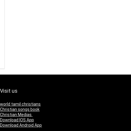
Visit us
world tamil christians
Christian songs book
Christian Medias
Download IOS App
Download Android App