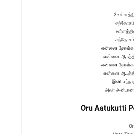
2.உள்ளத்த
சந்தோசம்
உள்ளத்தி
சந்தோசம்
என்னை தோள்களி
என்னை ஆபத்தில
என்னை தோள்களி
என்னை ஆபத்தில
இனி எந்நா
அவர் அன்பான
Oru Aatukutti Po
O