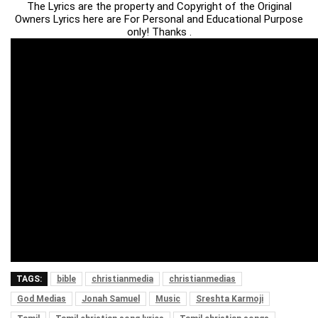
The Lyrics are the property and Copyright of the Original
Owners Lyrics here are For Personal and Educational Purpose
only! Thanks .
TAGS:
bible
christianmedia
christianmedias
God Medias
Jonah Samuel
Music
Sreshta Karmoji