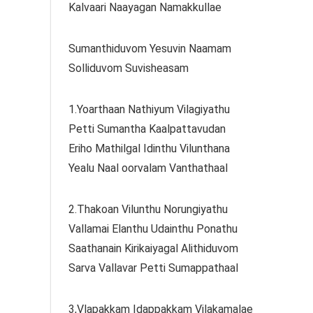
Kalvaari Naayagan Namakkullae
Sumanthiduvom Yesuvin Naamam
Solliduvom Suvisheasam
1.Yoarthaan Nathiyum Vilagiyathu
Petti Sumantha Kaalpattavudan
Eriho Mathilgal Idinthu Vilunthana
Yealu Naal oorvalam Vanthathaal
2.Thakoan Vilunthu Norungiyathu
Vallamai Elanthu Udainthu Ponathu
Saathanain Kirikaiyagal Alithiduvom
Sarva Vallavar Petti Sumappathaal
3,Vlapakkam Idappakkam Vilakamalae