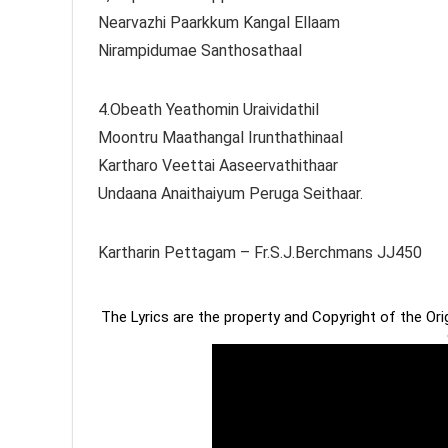
Nearvazhi Paarkkum Kangal Ellaam
Nirampidumae Santhosathaal
4.Obeath Yeathomin Uraividathil
Moontru Maathangal Irunthathinaal
Kartharo Veettai Aaseervathithaar
Undaana Anaithaiyum Peruga Seithaar.
Kartharin Pettagam – Fr.S.J.Berchmans JJ450
The Lyrics are the property and Copyright of the Or