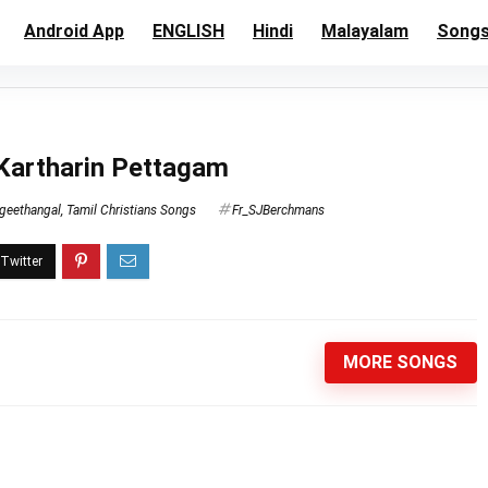
Android App
ENGLISH
Hindi
Malayalam
Song
– Kartharin Pettagam
geethangal
,
Tamil Christians Songs
Fr_SJBerchmans
MORE SONGS