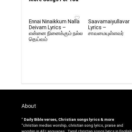
Ennai Ninaikkum Nalla
Saavamaiyullavar
Deivam Lyrics –
Lyrics –
என்னை நினைக்கும் நல்ல
சாவமையுள்ளவர்
தெய்வம்
About
”
Daily Bible verses, Christian songs lyrics & more
“christian medias worship, christian song lyrics, praise and
worship in All Languages , Tamil christian songs lyrics in English