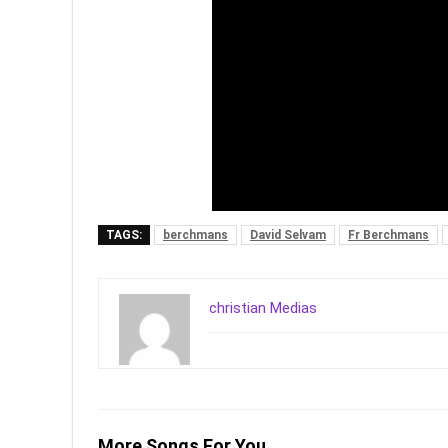
TAGS:
berchmans
David Selvam
Fr Berchmans
christian Medias
More Songs For You