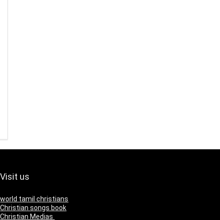
Visit us
world tamil christians
Christian songs book
Christian Medias