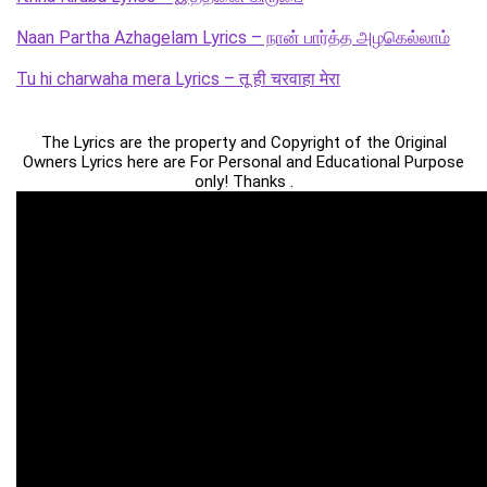
Naan Partha Azhagelam Lyrics – நான் பார்த்த அழகெல்லாம்
Tu hi charwaha mera Lyrics – तू ही चरवाहा मेरा
The Lyrics are the property and Copyright of the Original
Owners Lyrics here are For Personal and Educational Purpose
only! Thanks .