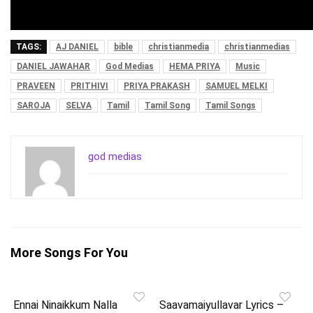
TAGS:
AJ DANIEL
bible
christianmedia
christianmedias
DANIEL JAWAHAR
God Medias
HEMA PRIYA
Music
PRAVEEN
PRITHIVI
PRIYA PRAKASH
SAMUEL MELKI
SAROJA
SELVA
Tamil
Tamil Song
Tamil Songs
god medias
More Songs For You
Ennai Ninaikkum Nalla
Saavamaiyullavar Lyrics –