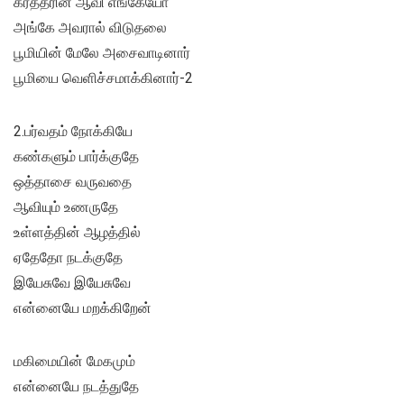
கர்த்தரின் ஆவி எங்கேயோ
அங்கே அவரால் விடுதலை
பூமியின் மேலே அசைவாடினார்
பூமியை வெளிச்சமாக்கினார்-2
2.பர்வதம் நோக்கியே
கண்களும் பார்க்குதே
ஒத்தாசை வருவதை
ஆவியும் உணருதே
உள்ளத்தின் ஆழத்தில்
ஏதேதோ நடக்குதே
இயேசுவே இயேசுவே
என்னையே மறக்கிறேன்
மகிமையின் மேகமும்
என்னையே நடத்துதே