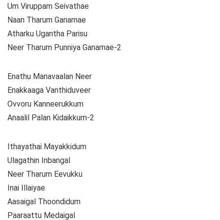
Um Viruppam Seivathae
Naan Tharum Ganamae
Atharku Ugantha Parisu
Neer Tharum Punniya Ganamae-2
Enathu Manavaalan Neer
Enakkaaga Vanthiduveer
Ovvoru Kanneerukkum
Anaalil Palan Kidaikkum-2
Ithayathai Mayakkidum
Ulagathin Inbangal
Neer Tharum Eevukku
Inai Illaiyae
Aasaigal Thoondidum
Paaraattu Medaigal