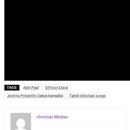
TAGS:
Abin Paul
Giftson Durai
Jovitta Priyanthy Sebastiampillai
Tamil christian songs
christian Medias