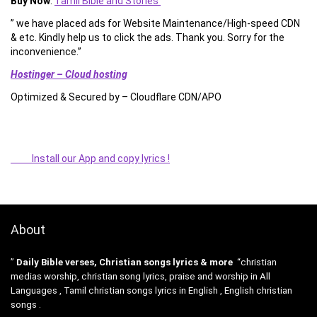
Buy Now
:
Tamil Bible and Stories
” we have placed ads for Website Maintenance/High-speed CDN
& etc. Kindly help us to click the ads. Thank you. Sorry for the
inconvenience.”
Hostinger – Cloud hosting
Optimized & Secured by – Cloudflare CDN/APO
Install our App and copy lyrics !
About
”
Daily Bible verses, Christian songs lyrics & more
“christian
medias worship, christian song lyrics, praise and worship in All
Languages , Tamil christian songs lyrics in English , English christian
songs .