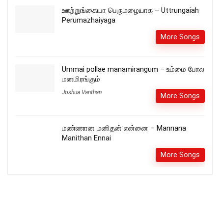
ஊற்றுங்கையா பெருமழையாக – Uttrungaiah
Perumazhaiyaga
More Songs
Ummai pollae manamirangum – உம்மை போல
மனமிரங்கும்
Joshua Vanthan
More Songs
மண்ணான மனிதன் என்னை – Mannana
Manithan Ennai
More Songs