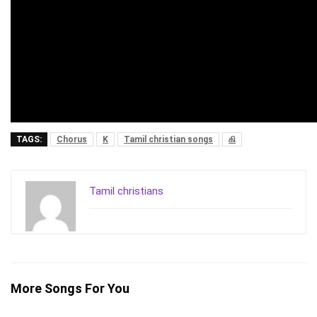
TAGS:
Chorus
K
Tamil christian songs
கி
Tamil christians
More Songs For You