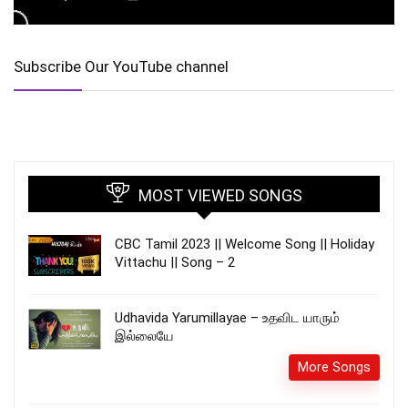
Subscribe Our YouTube channel
MOST VIEWED SONGS
CBC Tamil 2023 || Welcome Song || Holiday
Vittachu || Song – 2
Udhavida Yarumillayae – உதவிட யாரும்
இல்லையே
More Songs