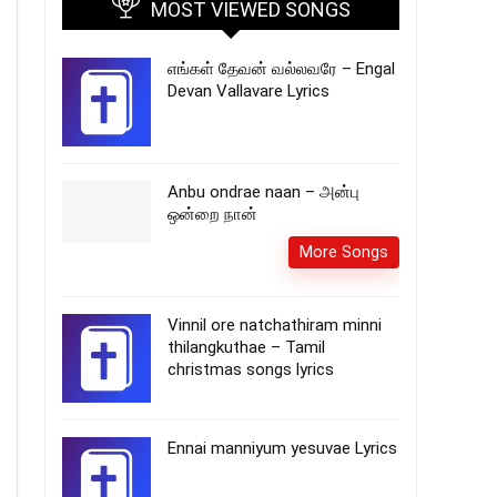
MOST VIEWED SONGS
எங்கள் தேவன் வல்லவரே – Engal
Devan Vallavare Lyrics
Anbu ondrae naan – அன்பு
ஒன்றை நான்
More Songs
Vinnil ore natchathiram minni
thilangkuthae – Tamil
christmas songs lyrics
Ennai manniyum yesuvae Lyrics