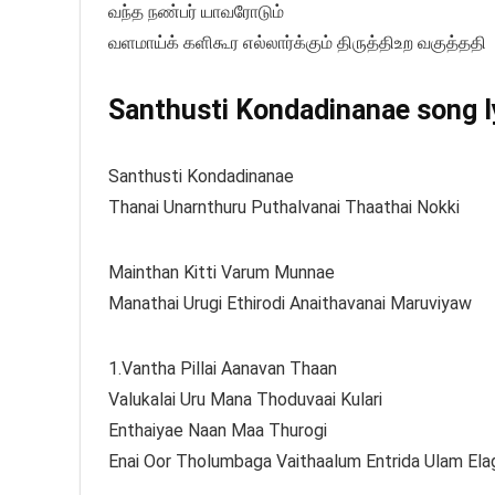
வந்த நண்பர் யாவரோடும்
வளமாய்க் களிகூர எல்லார்க்கும் திருத்திஉற வகுத்ததி
Santhusti Kondadinanae song ly
Santhusti Kondadinanae
Thanai Unarnthuru Puthalvanai Thaathai Nokki
Mainthan Kitti Varum Munnae
Manathai Urugi Ethirodi Anaithavanai Maruviyaw
1.Vantha Pillai Aanavan Thaan
Valukalai Uru Mana Thoduvaai Kulari
Enthaiyae Naan Maa Thurogi
Enai Oor Tholumbaga Vaithaalum Entrida Ulam Ela