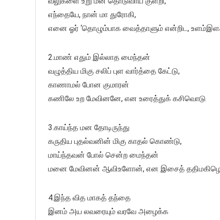
வலுகளை உறு மன தொடுவாய் குளறி,
எந்தையே, நான் மா துரோகி,
எனை ஓர் ‘தொழும்பாக வைத்தாளும் என்றிட, உளம்இ
2.மாண் எதும் இல்லாத மைந்தன்
வழுத்திய மிகு சலிப் புள வார்த்தை கேட்டு,
காணாமல் போன குமாரன்
கணிலே உற மேவினனே, என உரைத்துக் கசிவொடு
3.காய்ந்த மன தோடிருந்து
கருதிய புதல்வனின் மிகு காதல் கொண்டு,
மாய்ந்தவன் போல் சென்ற மைந்தன்
மனை மேவினன் ஆவிஉளோன், என இசைத் ததிமகிழ
4.இந்த வித மாகத் தந்தை
இனம் அய லவரையும் வரவே அழைக்க