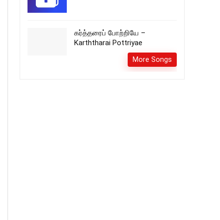
கர்த்தரைப் போற்றியே –
Karththarai Pottriyae
More Songs