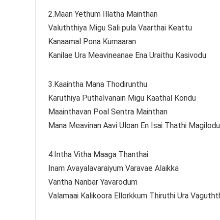
2.Maan Yethum Illatha Mainthan
Valuththiya Migu Sali pula Vaarthai Keattu
Kanaamal Pona Kumaaran
Kanilae Ura Meavineanae Ena Uraithu Kasivodu
3.Kaaintha Mana Thodirunthu
Karuthiya Puthalvanain Migu Kaathal Kondu
Maainthavan Poal Sentra Mainthan
Mana Meavinan Aavi Uloan En Isai Thathi Magilodu
4.Intha Vitha Maaga Thanthai
Inam Avayalavaraiyum Varavae Alaikka
Vantha Nanbar Yavarodum
Valamaai Kalikoora Ellorkkum Thiruthi Ura Vagutht