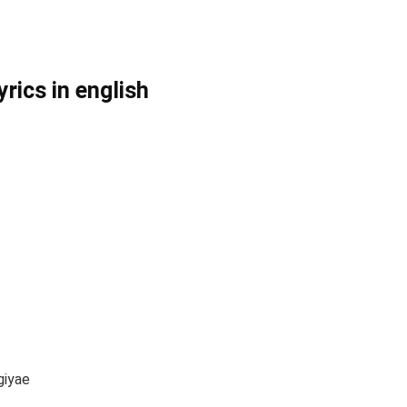
rics in english
giyae