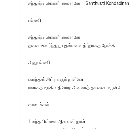
சந்துஷ்டி கொண்டாடினானே – Santhusti Kondadina
பல்லவி
சந்துஷ்டி கொண்டாடினானே
தனை உணர்ந்துறு புதல்வனைத் ‘தாதை நோக்கி.
அனுபல்லவி
மைந்தன் கிட்டி வரும் முன்னே
மனதை உருகி எதிரோடி அணைத் தவனை மருவியே
சரணங்கள்
1.வந்த பிள்ளை ஆனவன் தான்