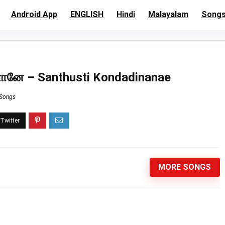
Android App
ENGLISH
Hindi
Malayalam
Song
னானே – Santhusti Kondadinanae
 Songs
MORE SONGS