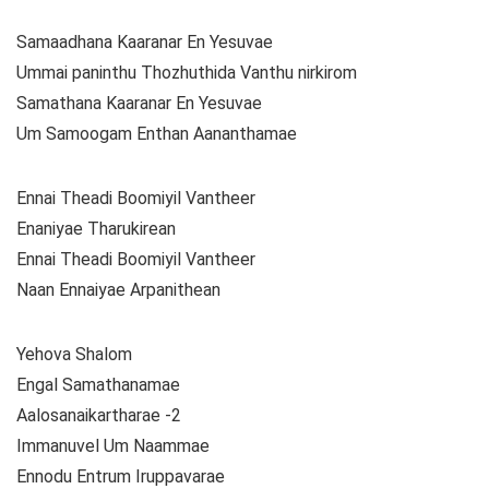
Samaadhana Kaaranar En Yesuvae
Ummai paninthu Thozhuthida Vanthu nirkirom
Samathana Kaaranar En Yesuvae
Um Samoogam Enthan Aananthamae
Ennai Theadi Boomiyil Vantheer
Enaniyae Tharukirean
Ennai Theadi Boomiyil Vantheer
Naan Ennaiyae Arpanithean
Yehova Shalom
Engal Samathanamae
Aalosanaikartharae -2
Immanuvel Um Naammae
Ennodu Entrum Iruppavarae