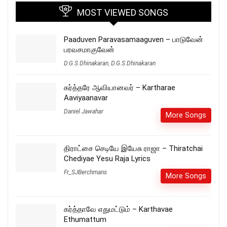
MOST VIEWED SONGS
Paaduven Paravasamaaguven – பாடுவேன்
பரவசமாகுவேன்
D.G.S Dhinakaran
,
D.G.S.Dhinakaran
கர்த்தரே ஆவியானவர் – Kartharae
Aaviyaanavar
Daniel Jawahar
More Songs
திராட்சை செடியே இயேசு ராஜா – Thiratchai
Chediyae Yesu Raja Lyrics
Fr_SJBerchmans
More Songs
கர்த்தாவே எதுமட்டும் – Karthavae
Ethumattum