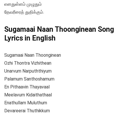
எனதுள்ளம் முழுதும்
தேவரீரைத் துதிக்கும்.
Sugamaai Naan Thoonginean Song
Lyrics in English
Sugamaai Naan Thoonginean
Ozhi Thontra Vizhithean
Unarvum Narpuththiyum
Palamum Santhoshamum
En Pithaavin Thayavaal
Meelavum Kidaithathaal
Enathullam Muluthum
Devareerai Thuthikkum