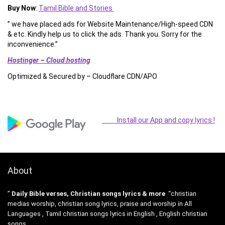
Buy Now
:
Tamil Bible and Stories
” we have placed ads for Website Maintenance/High-speed CDN
& etc. Kindly help us to click the ads. Thank you. Sorry for the
inconvenience.”
Hostinger – Cloud hosting
Optimized & Secured by – Cloudflare CDN/APO
Install our App and copy lyrics !
About
”
Daily Bible verses, Christian songs lyrics & more
“christian
medias worship, christian song lyrics, praise and worship in All
Languages , Tamil christian songs lyrics in English , English christian
songs .