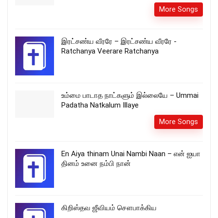
More Songs
இரட்சண்ய வீரரே – இரட்சண்ய வீரரே -
Ratchanya Veerare Ratchanya
உம்மை பாடாத நாட்களும் இல்லையே – Ummai
Padatha Natkalum Illaye
More Songs
En Aiya thinam Unai Nambi Naan – என் ஐயா
தினம் உனை நம்பி நான்
கிறிஸ்தவ ஜீவியம் சௌபாக்கிய