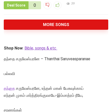
39
0
Deal Score
MORE SONGS
Shop Now
:
Bible, songs & etc
தந்தை சருவேஸ்பரனே – Thanthai Saruveasparanae
பல்லவி
தந்தை
சருவேஸ்பரனே, உந்தன் மகன் யேசுவுக்காய்
எந்தன் முகம் பார்த்திரங்குவாயே-இம்மாத்ரம் நீயே,
சரணங்கள்