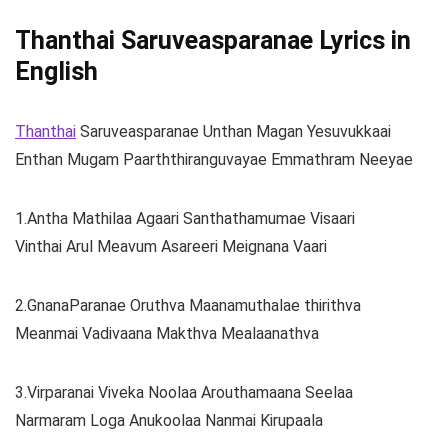
Thanthai Saruveasparanae Lyrics in
English
Thanthai
Saruveasparanae Unthan Magan Yesuvukkaai
Enthan Mugam Paarththiranguvayae Emmathram Neeyae
1.Antha Mathilaa Agaari Santhathamumae Visaari
Vinthai Arul Meavum Asareeri Meignana Vaari
2.GnanaParanae Oruthva Maanamuthalae thirithva
Meanmai Vadivaana Makthva Mealaanathva
3.Virparanai Viveka Noolaa Arouthamaana Seelaa
Narmaram Loga Anukoolaa Nanmai Kirupaala