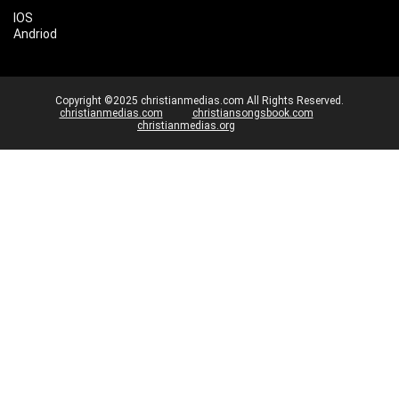
IOS
Andriod
Copyright ©2025 christianmedias.com All Rights Reserved.
christianmedias.com
christiansongsbook.com
christianmedias.org