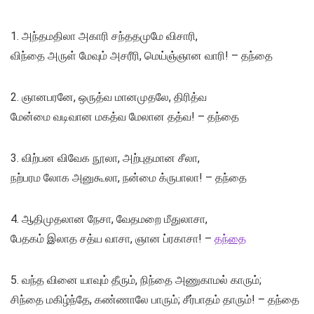
1. அந்தமதிலா அகாரி சந்ததமுமே விசாரி,
விந்தை அருள் மேவும் அசரீரி, மெய்ஞ்ஞான வாரி! – தந்தை
2. ஞானபரனே, ஒருத்வ மானமுதலே, திரித்வ
மேன்மை வடிவான மகத்வ மேலான தத்வ! – தந்தை
3. விற்பன விவேக நூலா, அற்புதமான சீலா,
நற்பரம லோக அனுகூலா, நன்மை க்ருபாலா! – தந்தை
4. ஆதிமுதலான நேசா, வேதமறை மீதுலாசா,
பேதகம் இலாத சத்ய வாசா, ஞான ப்ரகாசா! –
தந்தை
5. வந்த வினை யாவும் தீரும், நிந்தை அணுகாமல் காரும்;
சிந்தை மகிழ்ந்தே, கண்ணாலே பாரும்; சீர்பாதம் தாரும்! – தந்தை