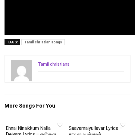
TAGS:
Tamil christian songs
Tamil christians
More Songs For You
Ennai Ninaikkum Nalla
Saavamaiyullavar Lyrics –
Deivam Lyrics – என்னை
சாவமையுள்ளவர்