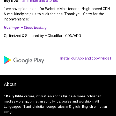
Buy Now
:
Tamil Bible and Stories
” we have placed ads for Website Maintenance/High-speed CDN
& etc. Kindly help us to click the ads. Thank you. Sorry for the
inconvenience.”
Hostinger – Cloud hosting
Optimized & Secured by – Cloudflare CDN/APO
Install our App and copy lyrics !
About
”
Daily Bible verses, Christian songs lyrics & more
“christian
medias worship, christian song lyrics, praise and worship in All
Languages , Tamil christian songs lyrics in English , English christian
songs .