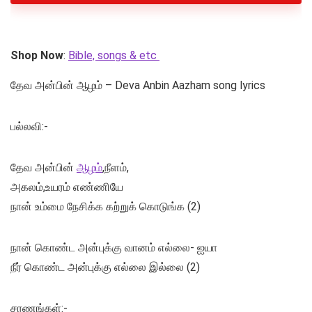
Shop Now
:
Bible, songs & etc
தேவ அன்பின் ஆழம் – Deva Anbin Aazham song lyrics
பல்லவி:-
தேவ அன்பின்
ஆழம்
,நீளம்,
அகலம்,உயரம் எண்ணியே
நான் உம்மை நேசிக்க கற்றுக் கொடுங்க (2)
நான் கொண்ட அன்புக்கு வானம் எல்லை- ஐயா
நீர் கொண்ட அன்புக்கு எல்லை இல்லை (2)
சரணங்கள்:-