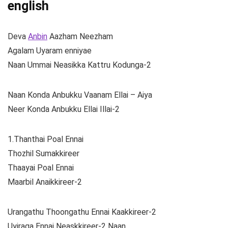
english
Deva
Anbin
Aazham Neezham
Agalam Uyaram enniyae
Naan Ummai Neasikka Kattru Kodunga-2
Naan Konda Anbukku Vaanam Ellai – Aiya
Neer Konda Anbukku Ellai Illai-2
1.Thanthai Poal Ennai
Thozhil Sumakkireer
Thaayai Poal Ennai
Maarbil Anaikkireer-2
Urangathu Thoongathu Ennai Kaakkireer-2
Uyiraga Ennai Neaskkireer-2 Naan