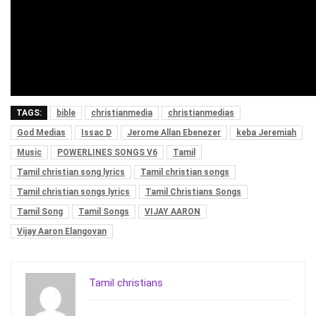
TAGS:
bible
christianmedia
christianmedias
God Medias
Issac D
Jerome Allan Ebenezer
keba Jeremiah
Music
POWERLINES SONGS V6
Tamil
Tamil christian song lyrics
Tamil christian songs
Tamil christian songs lyrics
Tamil Christians Songs
Tamil Song
Tamil Songs
VIJAY AARON
Vijay Aaron Elangovan
Tamil christians