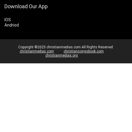
Download Our App
IOS
Andriod
Copyright ©2025 christianmedias.com All Rights Reserved.
christianmedias.com
christiansongsbook.com
christianmedias.org