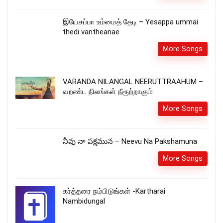
இயேசப்பா உம்மைத் தேடி – Yesappa ummai
thedi vantheanae
More Songs
VARANDA NILANGAL NEERUTTRAAHUM –
வறண்ட நிலங்கள் நீரூற்றாகும்
More Songs
నీవు నా పక్షమున – Neevu Na Pakshamuna
More Songs
கர்த்தரை நம்பிடுங்கள் -Kartharai
Nambidungal