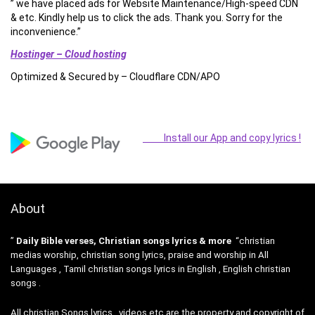
” we have placed ads for Website Maintenance/High-speed CDN
& etc. Kindly help us to click the ads. Thank you. Sorry for the
inconvenience.”
Hostinger – Cloud hosting
Optimized & Secured by – Cloudflare CDN/APO
Install our App and copy lyrics !
About
”
Daily Bible verses, Christian songs lyrics & more
“christian
medias worship, christian song lyrics, praise and worship in All
Languages , Tamil christian songs lyrics in English , English christian
songs .
All christian Songs lyrics , videos etc are the property and copyright of