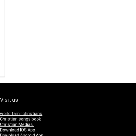
Visit us
world tamil christians
Christian songs book
Christian Medias
Download IOS App
Download Android App