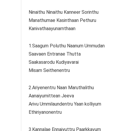
Ninaithu Ninaithu Kanneer Sorinthu
Manathumae Kasinthaan Pethuru
Kanivathaayunarnthaan
1.Saagum Poluthu Naanum Ummudan
Saavaen Entranae Thutta
Saakasarodu Kudiyavarai
Misam Seithenentru
2.Ariyenentru Naan Maruthalithu
Aanaiyumittean Jeeva
Arivu Ummilaundentru Yaan kolliyum
Ethiriyanonentru
3.Kannalae Ennaiyuttru Paarkkavum