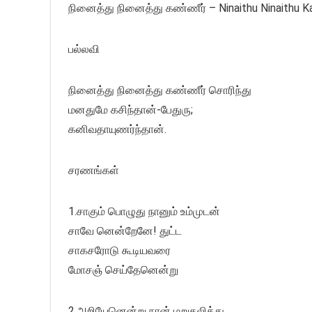
நினைத்து நினைத்து கண்ணீர் – Ninaithu Ninaithu K
பல்லவி
நினைத்து நினைத்து கண்ணீர் சொரிந்து
மனதுமே கசிந்தான்-பேதுரு;
கனிவதாயுணர்ந்தான்.
சரணங்கள்
1.சாகும் பொழுது நானும் உம்முடன்
சாவே னென்றேனே! துட்ட
சாகசரோடு கூடியவரை
மோசஞ் செய்தேனென்று
2.அறியேனென்று நான் மறுதலித்து