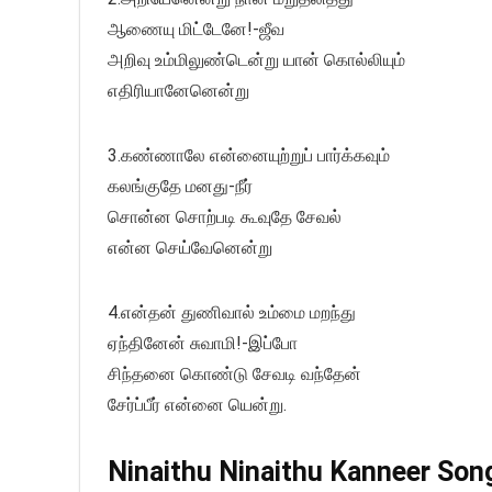
ஆணையு மிட்டேனே!-ஜீவ
அறிவு உம்மிலுண்டென்று யான் கொல்லியும்
எதிரியானேனென்று
3.கண்ணாலே என்னையுற்றுப் பார்க்கவும்
கலங்குதே மனது-நீர்
சொன்ன சொற்படி கூவுதே சேவல்
என்ன செய்வேனென்று
4.என்தன் துணிவால் உம்மை மறந்து
ஏந்தினேன் சுவாமி!-இப்போ
சிந்தனை கொண்டு சேவடி வந்தேன்
சேர்ப்பீர் என்னை யென்று.
Ninaithu Ninaithu Kanneer Song