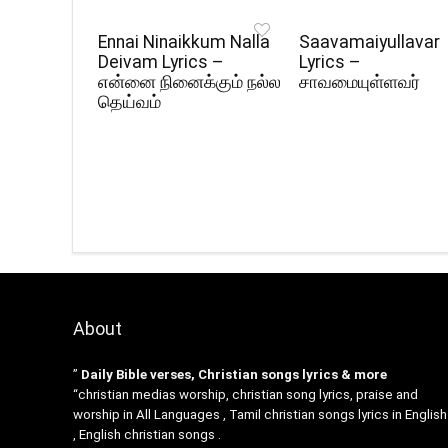
Ennai Ninaikkum Nalla
Saavamaiyullavar
Deivam Lyrics –
Lyrics –
என்னை நினைக்கும் நல்ல
சாவமையுள்ளவர்
தெய்வம்
About
”
Daily Bible verses, Christian songs lyrics & more
“christian medias worship, christian song lyrics, praise and
worship in All Languages , Tamil christian songs lyrics in English
, English christian songs .