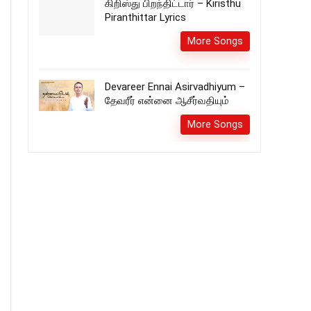
கிறிஸ்து பிறந்திட்டார் – Kiristhu
Piranthittar Lyrics
More Songs
Devareer Ennai Asirvadhiyum –
தேவரீர் என்னை ஆசீர்வதியும்
More Songs