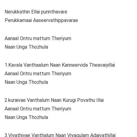
Nerukkathin Ellai purinthavare
Perukkamaai Aaseervathippavarae
Aanaal Ontru mattum Theriyum
Naan Unga Thozhula
1.Kavala Vanthaalum Naan Kanneervida Theavaiyillai
Aanaal Ontru mattum Theriyum
Naan Unga Thozhula
2.kuraivae Vanthalum Naan Kurugi Povathu Illai
Aanaal Ontru mattum Theriyum
Naan Unga Thozhula
3.Viyathiyae Vanthalum Naan Viyagulam Adaivathillai