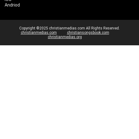
Andriod
Copyright ©2025 christianmedias.com All Rights Reserved.
christianmedias.com
christiansongsbook.com
christianmedias.org