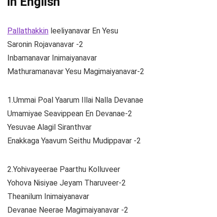
in English
Pallathakkin
leeliyanavar En Yesu
Saronin Rojavanavar -2
Inbamanavar Inimaiyanavar
Mathuramanavar Yesu Magimaiyanavar-2
1.Ummai Poal Yaarum Illai Nalla Devanae
Umamiyae Seavippean En Devanae-2
Yesuvae Alagil Siranthvar
Enakkaga Yaavum Seithu Mudippavar -2
2.Yohivayeerae Paarthu Kolluveer
Yohova Nisiyae Jeyam Tharuveer-2
Theanilum Inimaiyanavar
Devanae Neerae Magimaiyanavar -2