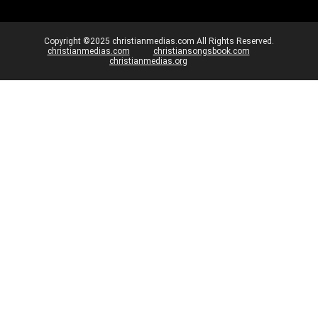
Copyright ©2025 christianmedias.com All Rights Reserved.
christianmedias.com
christiansongsbook.com
christianmedias.org