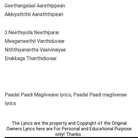
Geethangalaal Aarathippean
Aikkiyaththil Aanaththipean
3.Neethiyulla Neethiparar
Meagameethil Vanthiduvaar
Niththiyanantha Vaalvinaiyae
Enakkaga Thanthiduvaar
Paadal Paadi Magilveane lyrics, Paadal Paadi magilvenae
lyrics
The Lyrics are the property and Copyright of the Original
Owners Lyrics here are For Personal and Educational Purpose
only! Thanks .