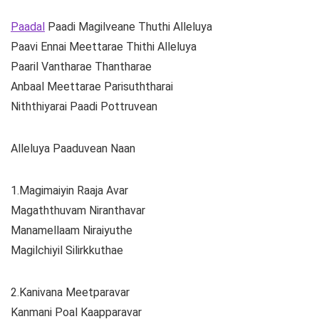
Paadal
Paadi Magilveane Thuthi Alleluya
Paavi Ennai Meettarae Thithi Alleluya
Paaril Vantharae Thantharae
Anbaal Meettarae Parisuththarai
Niththiyarai Paadi Pottruvean
Alleluya Paaduvean Naan
1.Magimaiyin Raaja Avar
Magaththuvam Niranthavar
Manamellaam Niraiyuthe
Magilchiyil Silirkkuthae
2.Kanivana Meetparavar
Kanmani Poal Kaapparavar