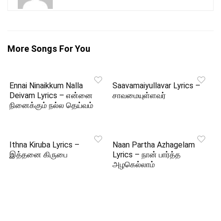
More Songs For You
Ennai Ninaikkum Nalla
Saavamaiyullavar Lyrics –
Deivam Lyrics – என்னை
சாவமையுள்ளவர்
நினைக்கும் நல்ல தெய்வம்
Ithna Kiruba Lyrics –
Naan Partha Azhagelam
இத்தனை கிருபை
Lyrics – நான் பார்த்த
அழகெல்லாம்