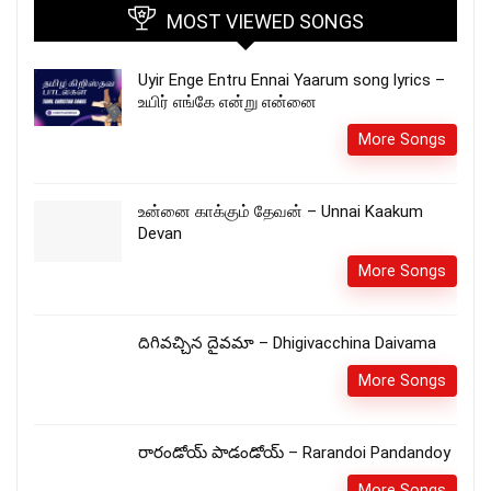
MOST VIEWED SONGS
Uyir Enge Entru Ennai Yaarum song lyrics –
உயிர் எங்கே என்று என்னை
More Songs
உன்னை காக்கும் தேவன் – Unnai Kaakum
Devan
More Songs
దిగివచ్చిన దైవమా – Dhigivacchina Daivama
More Songs
రారండోయ్ పాడండోయ్ – Rarandoi Pandandoy
More Songs