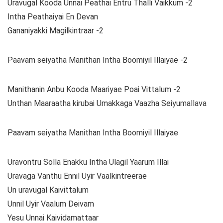
Uravugal Kooda Unnai Peathai Entru Thalli Vaikkum -2
Intha Peathaiyai En Devan
Gananiyakki Magilkintraar -2
Paavam seiyatha Manithan Intha Boomiyil Illaiyae -2
Manithanin Anbu Kooda Maariyae Poai Vittalum -2
Unthan Maaraatha kirubai Umakkaga Vaazha Seiyumallava
Paavam seiyatha Manithan Intha Boomiyil Illaiyae
Uravontru Solla Enakku Intha Ulagil Yaarum Illai
Uravaga Vanthu Ennil Uyir Vaalkintreerae
Un uravugal Kaivittalum
Unnil Uyir Vaalum Deivam
Yesu Unnai Kaividamattaar