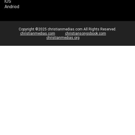
IOS
Andriod
Copyright ©2025 christianmedias.com All Rights Reserved.
christianmedias.com
christiansongsbook.com
christianmedias.org