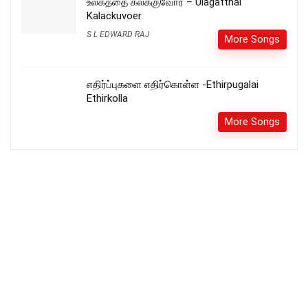
உலகத்தை கலக்குவோர் – Ulagatthai
Kalackuvoer
S L EDWARD RAJ
More Songs
எதிர்ப்புகளை எதிர்கொள்ள -Ethirpugalai
Ethirkolla
More Songs