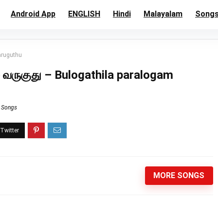
Android App
ENGLISH
Hindi
Malayalam
Song
aruguthu
 வருகுது – Bulogathila paralogam
s Songs
MORE SONGS