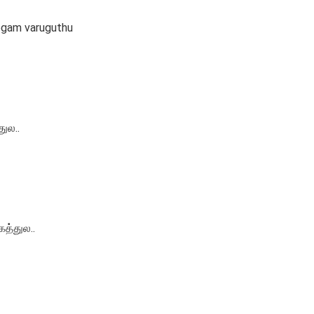
ogam varuguthu
துல..
த்துல..