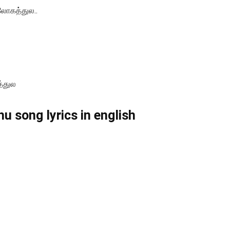
லோகத்துல..
்துல
u song lyrics in english