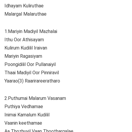
Idhayam Kuliruthae
Malargal Malaruthae
1.Mariyin Madiyil Mazhalai
Ithu Oor Athisayam
Kulirum Kudilil Iraivan
Mariyin Ragasiyam
Poongidilil Oor Pullanaiyil
Thaai Madiyil Oor Pinniravil
Yaarao(3) Raarirareeratharo
2.Puthumai Malarum Vasanam
Puthiya Vedhamae
Inimai Kamalum Kudilil
Vaanin keethamae
Aa Thozhuvil Vaan Thoothargalae