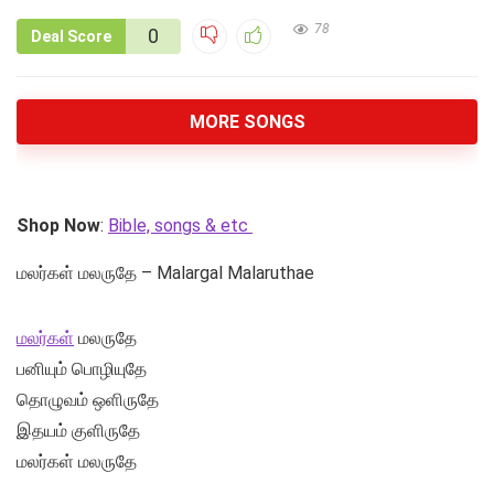
78
0
Deal Score
MORE SONGS
Shop Now
:
Bible, songs & etc
மலர்கள் மலருதே – Malargal Malaruthae
மலர்கள்
மலருதே
பனியும் பொழியுதே
தொழுவம் ஒளிருதே
இதயம் குளிருதே
மலர்கள் மலருதே