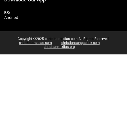
IOS
Andriod
Copyright ©2025 christianmedias.com All Rights Reserved.
christianmedias.com
christiansongsbook.com
christianmedias.org