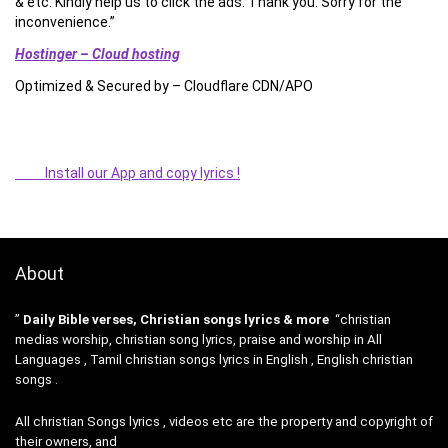
& etc. Kindly help us to click the ads. Thank you. Sorry for the
inconvenience.”
Hostinger – Cloud hosting
Optimized & Secured by – Cloudflare CDN/APO
Install our App and copy lyrics !
About
”
Daily Bible verses, Christian songs lyrics & more
“christian
medias worship, christian song lyrics, praise and worship in All
Languages , Tamil christian songs lyrics in English , English christian
songs .
All christian Songs lyrics , videos etc are the property and copyright of
their owners, and