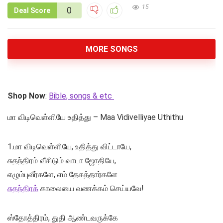
15
0
Deal Score
MORE SONGS
Shop Now
:
Bible, songs & etc
மா விடிவெள்ளியே உதித்து – Maa Vidivelliyae Uthithu
1.மா விடிவெள்ளியே, உதித்து விட்டாயே,
சுதந்திரம் வீசிடும் வாடா ஜோதியே,
எழும்புவீர்களே, எம் தேசத்தார்களே
சுதந்திரக்
காலையை வணக்கம் செய்யவே!
ஸ்தோத்திரம், துதி ஆண்டவருக்கே