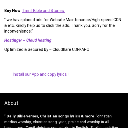
Buy Now
:
Tamil Bible and Stories
” we have placed ads for Website Maintenance/High-speed CDN
& etc. Kindly help us to click the ads. Thank you. Sorry for the
inconvenience.”
Hostinger – Cloud hosting
Optimized & Secured by – Cloudflare CDN/APO
Install our App and copy lyrics !
About
”
Daily Bible verses, Christian songs lyrics & more
“christian
medias worship, christian song lyrics, praise and worship in All
Languages , Tamil christian songs lyrics in English , English christian