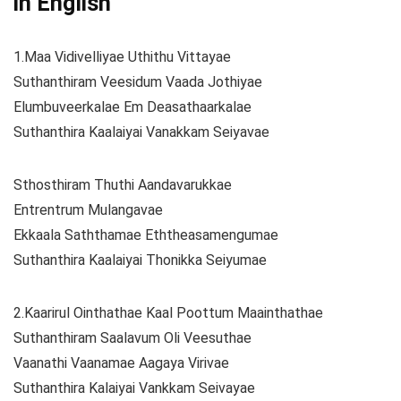
in English
1.Maa Vidivelliyae Uthithu Vittayae
Suthanthiram Veesidum Vaada Jothiyae
Elumbuveerkalae Em Deasathaarkalae
Suthanthira Kaalaiyai Vanakkam Seiyavae
Sthosthiram Thuthi Aandavarukkae
Entrentrum Mulangavae
Ekkaala Saththamae Eththeasamengumae
Suthanthira Kaalaiyai Thonikka Seiyumae
2.Kaarirul Ointhathae Kaal Poottum Maainthathae
Suthanthiram Saalavum Oli Veesuthae
Vaanathi Vaanamae Aagaya Virivae
Suthanthira Kalaiyai Vankkam Seivayae