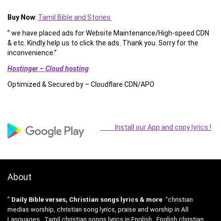
Buy Now
:
Tamil Bible and Stories
” we have placed ads for Website Maintenance/High-speed CDN
& etc. Kindly help us to click the ads. Thank you. Sorry for the
inconvenience.”
Hostinger – Cloud hosting
Optimized & Secured by – Cloudflare CDN/APO
Install our App and copy lyrics !
About
”
Daily Bible verses, Christian songs lyrics & more
“christian
medias worship, christian song lyrics, praise and worship in All
Languages , Tamil christian songs lyrics in English , English christian