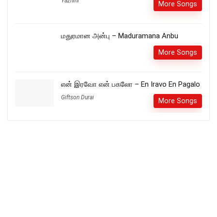
Yazhini
More Songs
மதுரமான அன்பு – Maduramana Anbu
More Songs
என் இரவோ என் பகலோ – En Iravo En Pagalo
Giftson Durai
More Songs