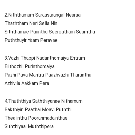
2.Niththamum Saraasarangal Nearaai
Thaththam Neri Sella Nin
Siththamae Purinthu Seerpatham Searnthu
Puththuyir Yaam Peravae
3.Vazhi Thappi Nadanthomaiya Entrum
Elithozhil Purinthomaiya
Pazhi Pava Mantru Paazhvazhi Thuranthu
Azhivila Aakkam Pera
4.Thuththiya Saththiyanae Nithamum
Bakthiyin Paathai Meavi Puththi
Thealinthu Pooranmadainthae
Siththiyaai Muththipera