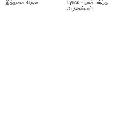
இத்தனை கிருபை
Lyrics – நான் பார்த்த
அழகெல்லாம்