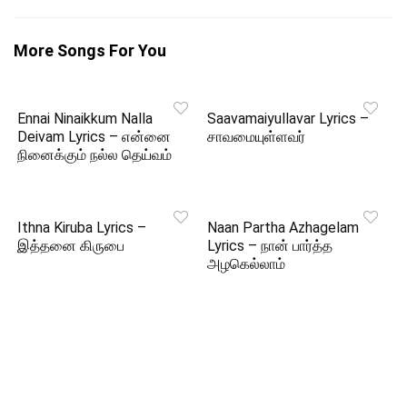
More Songs For You
Ennai Ninaikkum Nalla
Saavamaiyullavar Lyrics –
Deivam Lyrics – என்னை
சாவமையுள்ளவர்
நினைக்கும் நல்ல தெய்வம்
Ithna Kiruba Lyrics –
Naan Partha Azhagelam
இத்தனை கிருபை
Lyrics – நான் பார்த்த
அழகெல்லாம்