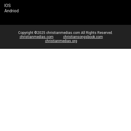
IOS
Andriod
Copyright ©2025 christianmedias.com All Rights Reserved.
christianmedias.com
christiansongsbook.com
christianmedias.org