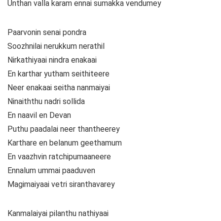
Unthan valla karam ennai sumakka vendumey
Paarvonin senai pondra
Soozhnilai nerukkum nerathil
Nirkathiyaai nindra enakaai
En karthar yutham seithiteere
Neer enakaai seitha nanmaiyai
Ninaiththu nadri sollida
En naavil en Devan
Puthu paadalai neer thantheerey
Karthare en belanum geethamum
En vaazhvin ratchipumaaneere
Ennalum ummai paaduven
Magimaiyaai vetri siranthavarey
Kanmalaiyai pilanthu nathiyaai