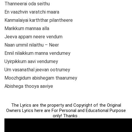
Thanneerai oda seithu
En vaazhvin varatchi maara
Kanmalaiyai karththar pilantheere
Marikkum mannaa alla
Jeeva appam neere vendum
Naan ummil nilaithu – Neer
Ennil nilaikkum manna vendumey
Uyirpikkum aavi vendumey
Um vasanathal jeevan ootrumey
Moozhgidum abishegam thaarumey
Abishega thooya aaviye
The Lyrics are the property and Copyright of the Original
Owners Lyrics here are For Personal and Educational Purpose
only! Thanks .