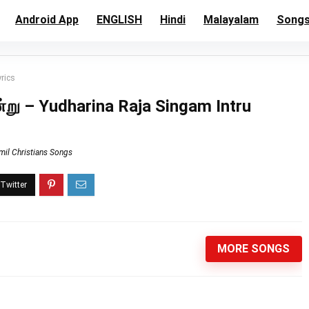
Android App
ENGLISH
Hindi
Malayalam
Song
yrics
்று – Yudharina Raja Singam Intru
mil Christians Songs
MORE SONGS