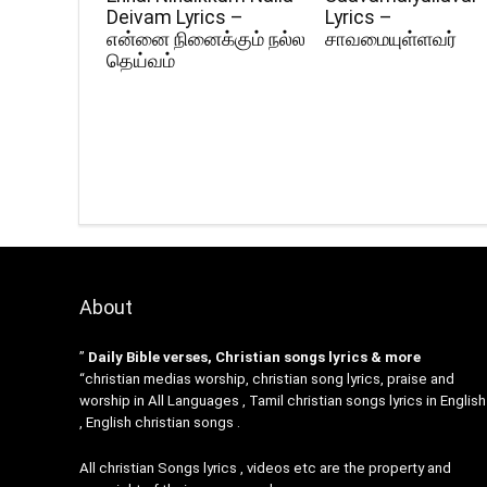
Deivam Lyrics –
Lyrics –
என்னை நினைக்கும் நல்ல
சாவமையுள்ளவர்
தெய்வம்
About
”
Daily Bible verses, Christian songs lyrics & more
“christian medias worship, christian song lyrics, praise and
worship in All Languages , Tamil christian songs lyrics in English
, English christian songs .
All christian Songs lyrics , videos etc are the property and