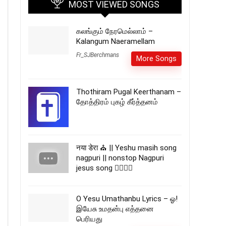
MOST VIEWED SONGS
கலங்கும் நேரமெல்லாம் –
Kalangum Naeramellam
Fr_SJBerchmans
More Songs
Thothiram Pugal Keerthanam –
தோத்திரம் புகழ் கீர்த்தனம்
नया डेरा ⛪ || Yeshu masih song
nagpuri || nonstop Nagpuri
jesus song ❤‍🔥⛪🍓
O Yesu Umathanbu Lyrics – ஓ!
இயேசு உமதன்பு எத்தனை
பெரியது