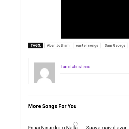
TAGS:
Aben Jotham
easter songs
Sam George
Tamil christians
More Songs For You
Ennai Ninaikkum Nalla
Saavamaiyullavar