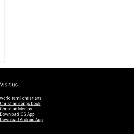
Visit us
world tamil christians
Christian songs book
Christian Medias
Download IOS App
Download Android App