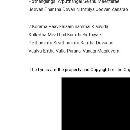
Pothangangal Arputhangal Seithu Meettarae
Jeevan Thantha Devan Niththiya Jeevan Aanarae
2.Korama Paavikalaam nammai Klauvida
Kolkatha Meattinil Kuruthi Sinthiyae
Pethamintri Seathamintri Kaatha Devanae
Vaalvu Entha Valla Paranai Vanagi Magiluvom
The Lyrics are the property and Copyright of the Or