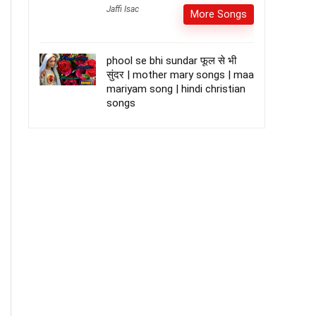
Jaffi Isac
More Songs
phool se bhi sundar फूल से भी
सुंदर | mother mary songs | maa
mariyam song | hindi christian
songs