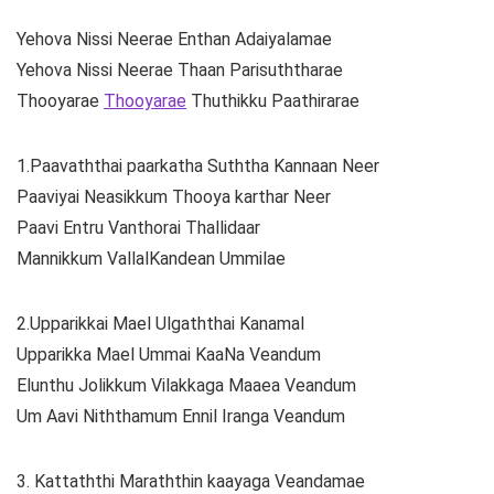
Yehova Nissi Neerae Enthan Adaiyalamae
Yehova Nissi Neerae Thaan Parisuththarae
Thooyarae
Thooyarae
Thuthikku Paathirarae
1.Paavaththai paarkatha Suththa Kannaan Neer
Paaviyai Neasikkum Thooya karthar Neer
Paavi Entru Vanthorai Thallidaar
Mannikkum VallalKandean Ummilae
2.Upparikkai Mael Ulgaththai Kanamal
Upparikka Mael Ummai KaaNa Veandum
Elunthu Jolikkum Vilakkaga Maaea Veandum
Um Aavi Niththamum Ennil Iranga Veandum
3. Kattaththi Maraththin kaayaga Veandamae