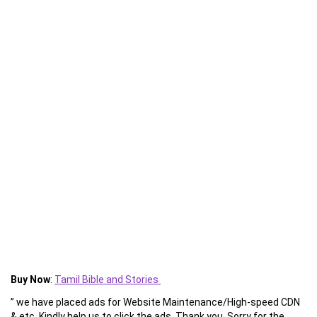
Buy Now
:
Tamil Bible and Stories
” we have placed ads for Website Maintenance/High-speed CDN
& etc. Kindly help us to click the ads. Thank you. Sorry for the