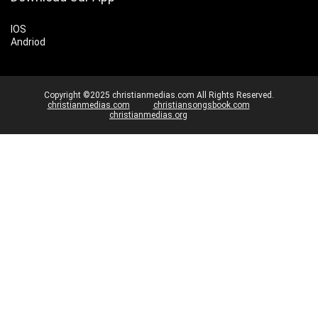
IOS
Andriod
Copyright ©2025 christianmedias.com All Rights Reserved.
christianmedias.com
christiansongsbook.com
christianmedias.org