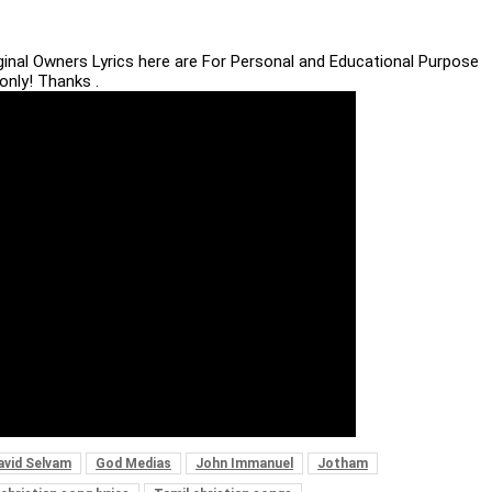
iginal Owners Lyrics here are For Personal and Educational Purpose
only! Thanks .
avid Selvam
God Medias
John Immanuel
Jotham