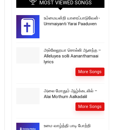
MOST VIEWED SONGS
உம்மையன்றி யாரைப்பாடுவேன்-
Ummaiyanti Yarai Paaduven
அல்லேலூயா சொல்லி ஆனந்த –
Alleluyea solli Aananthamaai
lyrics
More Songs
அலை மோதும் ஆழ்க்கடலில் –
Alai Mothum Aalkadalil
More Songs
உமை வாழ்த்தி பாடி போற்றி