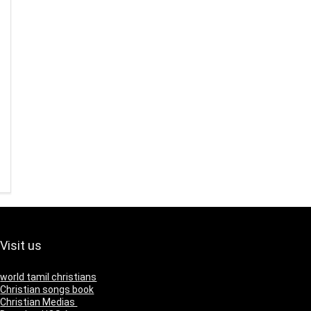
Visit us
world tamil christians
Christian songs book
Christian Medias