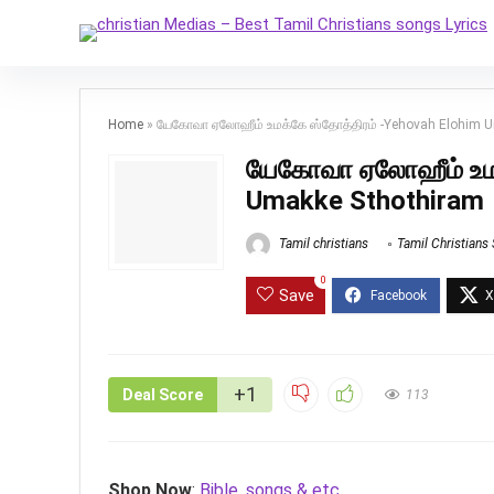
Home
»
யேகோவா ஏலோஹீம் உமக்கே ஸ்தோத்திரம் -Yehovah Elohim 
யேகோவா ஏலோஹீம் உமக
Umakke Sthothiram
Tamil christians
Tamil Christians
0
Save
+1
Deal Score
113
Shop Now
:
Bible, songs & etc