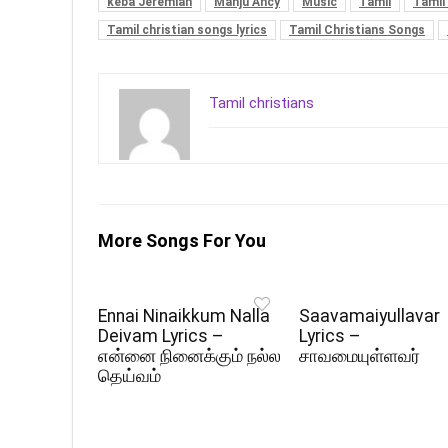
keba Jeremiah
Manju Ancy
Music
Tamil
Tamil 
Tamil christian songs lyrics
Tamil Christians Songs
Tamil christians
More Songs For You
Ennai Ninaikkum Nalla
Saavamaiyullavar
Deivam Lyrics –
Lyrics –
என்னை நினைக்கும் நல்ல
சாவமையுள்ளவர்
தெய்வம்