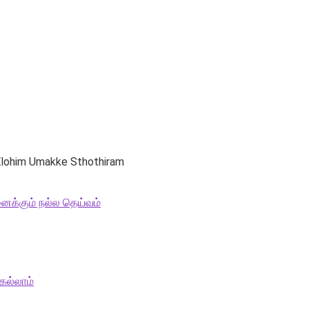
lohim Umakke Sthothiram
ைக்கும் நல்ல தெய்வம்
ெல்லாம்