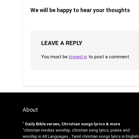
We will be happy to hear your thoughts
LEAVE A REPLY
You must be
logged in
to post a comment.
About
”
Daily Bible verses, Christian songs lyrics & more
“christian medias worship, christian song lyrics, praise and
worship in All Languages , Tamil christian songs lyrics in English