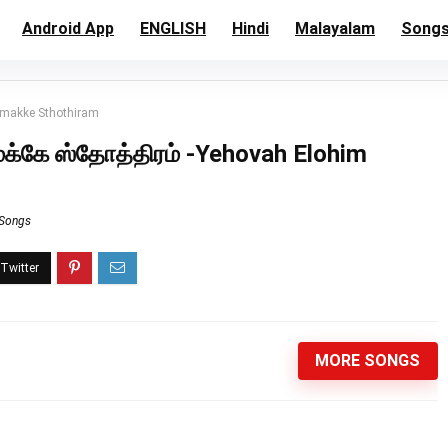
Android App
ENGLISH
Hindi
Malayalam
Song
Umakke Sthothiram
்கே ஸ்தோத்திரம் -Yehovah Elohim
 Songs
MORE SONGS