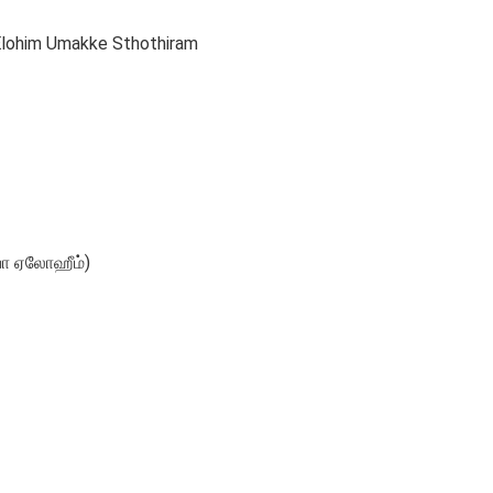
lohim Umakke Sthothiram
ா ஏலோஹீம்)