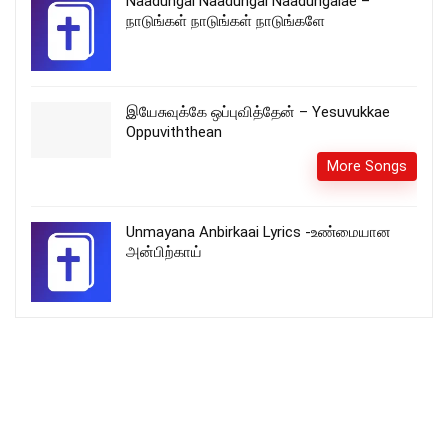
Naadungal Naadungal Naadungalae –
நாடுங்கள் நாடுங்கள் நாடுங்களே
இயேசுவுக்கே ஒப்புவித்தேன் – Yesuvukkae
Oppuviththean
More Songs
Unmayana Anbirkaai Lyrics -உண்மையான
அன்பிற்காய்