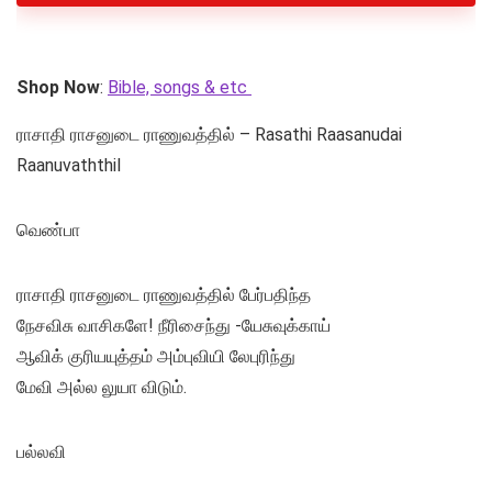
Shop Now
:
Bible, songs & etc
ராசாதி ராசனுடை ராணுவத்தில் – Rasathi Raasanudai
Raanuvaththil
வெண்பா
ராசாதி ராசனுடை ராணுவத்தில் பேர்பதிந்த
நேசவிசு வாசிகளே! நீரிசைந்து -யேசுவுக்காய்
ஆவிக் குரியயுத்தம் அம்புவியி லேபுரிந்து
மேவி அல்ல லுயா விடும்.
பல்லவி