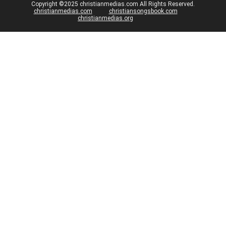
Copyright ©2025 christianmedias.com All Rights Reserved.
christianmedias.com
christiansongsbook.com
christianmedias.org